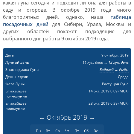
какая луна сегодня и подходит ли она для работы в
саду и огороде. В октябре 2019 года много
благоприятных дней, однако, наша
таблица
посадочных дней
для Сибири, Урала, Москвы и
других областей покажет подходящие для
выбранного дня работы 9 октября 2019 года.
Дата
9 октября, 2019
Лунный день
11 лун. день
→
12 лун. день
Знак зодиака Луны
Водолей
→
Рыбы
День недели
Среда
Фаза Луны
Растущая Луна
Ближайшее
14 окт. 2019 0:09
(МСК)
полнолуние
Ближайшее
28 окт. 2019 6:39
(МСК)
новолуние
←
Октябрь
2019
→
Пн
Вт
Ср
Чт
Пт
Сб
Вс