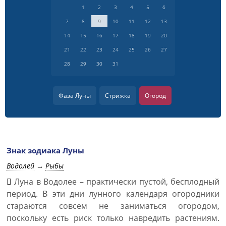
1
2
3
4
5
6
7
8
9
10
11
12
13
14
15
16
17
18
19
20
21
22
23
24
25
26
27
28
29
30
31
Фаза Луны
Стрижка
Огород
Знак зодиака Луны
Водолей
→
Рыбы
Луна в Водолее – практически пустой, бесплодный
период. В эти дни лунного календаря огородники
стараются совсем не заниматься огородом,
поскольку есть риск только навредить растениям.