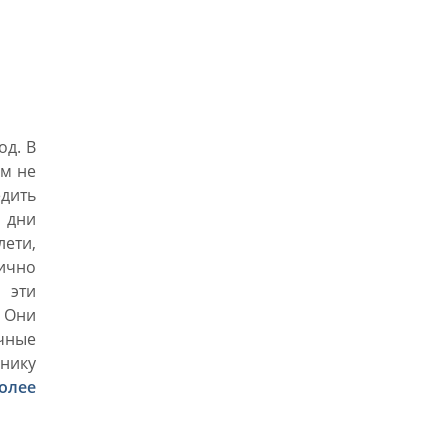
од. В
ем не
едить
 дни
лети,
ично
 эти
 Они
чные
днику
олее