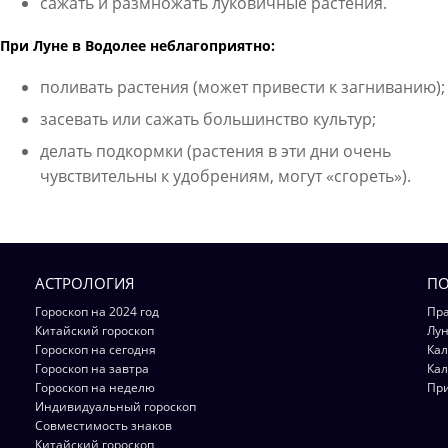
сажать и размножать луковичные растения.
При Луне в Водолее неблагоприятно:
поливать растения (может привести к загниванию);
засевать или сажать большинство культур;
делать подкормки (растения в эти дни очень
чувствительны к удобрениям, могут «сгореть»).
АСТРОЛОГИЯ
ПО
Гороскоп на 2024 год
Пра
Китайский гороскоп
Лун
Гороскоп на сегодня
Кал
Гороскоп на завтра
Кал
Гороскоп на неделю
Пр
Индивидуальный гороскоп
Совместимость знаков
Китайский гороскоп