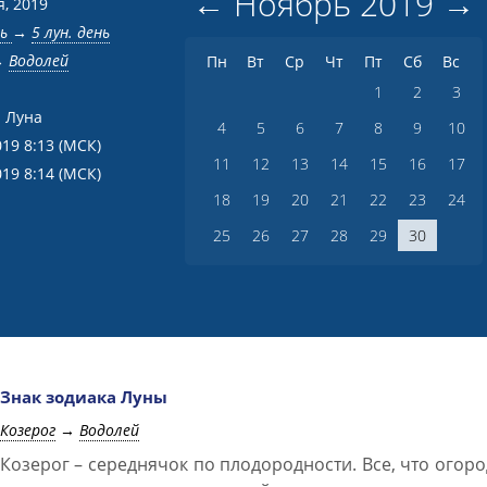
←
Ноябрь
2019
→
я, 2019
нь
→
5 лун. день
→
Водолей
Пн
Вт
Ср
Чт
Пт
Сб
Вс
1
2
3
 Луна
4
5
6
7
8
9
10
019 8:13
(МСК)
11
12
13
14
15
16
17
019 8:14
(МСК)
18
19
20
21
22
23
24
25
26
27
28
29
30
Знак зодиака Луны
Козерог
→
Водолей
Козерог – середнячок по плодородности. Все, что огор