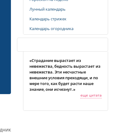
Лунный календарь
Календарь стрижек
Календарь огородника
Случайная цитата
«Cтpадание выpастает из
невежества, бедность выpастает из
невежества. Эти несчастные
внешние условия пpеходящи, и по
меpе того, как будет pасти наше
знание, они исчезнут.»
еще цитата
одник