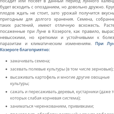
посадит или посеет в данный период лунного календ
будет всходить с опозданием, но довольно дружно. Кр
плодов ждать не стоит, зато урожай получится вкус
пригодным для долгого хранения. Семена, собранн
таких растений, имеют отличную всхожесть. Расте
посаженные при Луне в Козероге, как правило, выра
невысокими, но крепкими и устойчивыми к болез
паразитам и климатическим изменениям.
При Лу
Козероге благоприятно:
замачивать семена;
засевать полевые культуры (в том числе зерновые);
высаживать картофель и многие другие овощные
культуры;
сажать и пересаживать деревья, кустарники (даже те
которых слабая корневая система);
заниматься черенкованием, прививками;