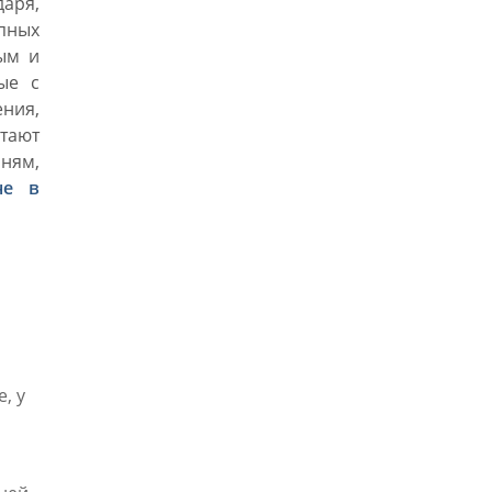
аря,
упных
ным и
ые с
ния,
стают
ням,
не в
, у