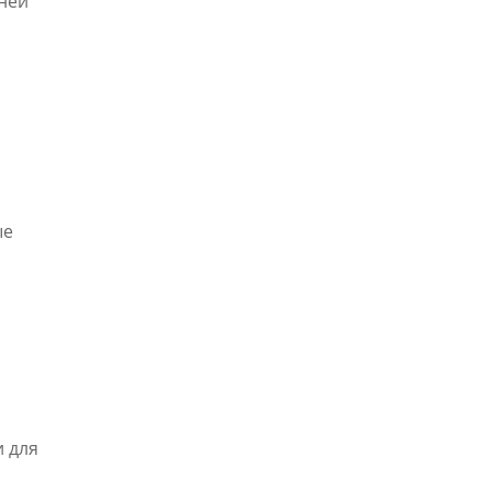
зней
ые
и для