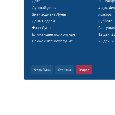
Дата
30 ноябр
Лунный день
4 лун. де
Знак зодиака Луны
Козерог
День недели
Суббота
Фаза Луны
Растущая
Ближайшее полнолуние
12 дек. 2
Ближайшее новолуние
26 дек. 2
Фаза Луны
Стрижка
Огород