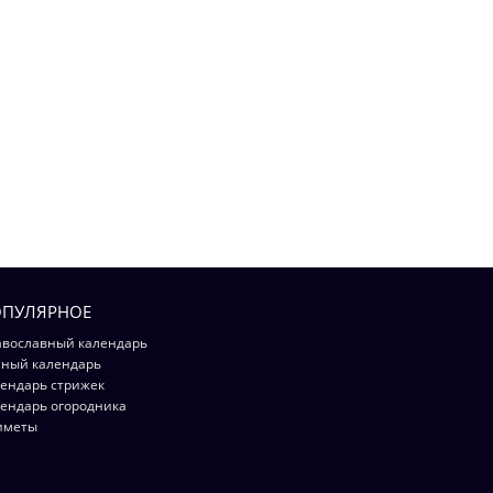
ПУЛЯРНОЕ
вославный календарь
ный календарь
ендарь стрижек
ендарь огородника
иметы