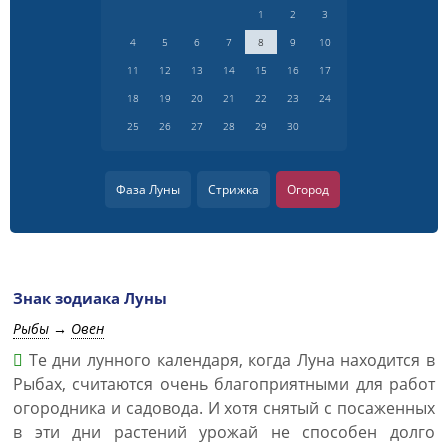
1
2
3
4
5
6
7
8
9
10
11
12
13
14
15
16
17
18
19
20
21
22
23
24
25
26
27
28
29
30
Фаза Луны
Стрижка
Огород
Знак зодиака Луны
Рыбы
→
Овен
Те дни лунного календаря, когда Луна находится в
Рыбах, считаются очень благоприятными для работ
огородника и садовода. И хотя снятый с посаженных
в эти дни растений урожай не способен долго