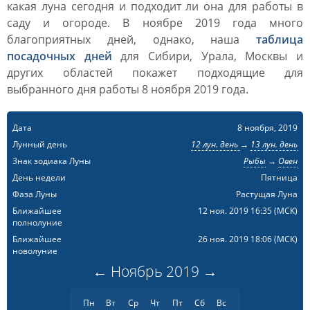
какая луна сегодня и подходит ли она для работы в
саду и огороде. В ноябре 2019 года много
благоприятных дней, однако, наша
таблица
посадочных дней
для Сибири, Урала, Москвы и
других областей покажет подходящие для
выбранного дня работы 8 ноября 2019 года.
Дата
8 ноября, 2019
Лунный день
12 лун. день
→
13 лун. день
Знак зодиака Луны
Рыбы
→
Овен
День недели
Пятница
Фаза Луны
Растущая Луна
Ближайшее
12 ноя. 2019 16:35
(МСК)
полнолуние
Ближайшее
26 ноя. 2019 18:06
(МСК)
новолуние
←
Ноябрь
2019
→
Пн
Вт
Ср
Чт
Пт
Сб
Вс