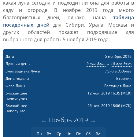
какая луна сегодня и подходит ли она для работы в
саду и огороде. В ноябре 2019 года много
благоприятных дней, однако, наша
таблица
посадочных дней
для Сибири, Урала, Москвы и
других областей покажет подходящие для
выбранного дня работы 5 ноября 2019 года.
Дата
5 ноября, 2019
Лунный день
9 лун. день
→
10 лун. день
Знак зодиака Луны
Луна в Водолее
День недели
Вторник
Фаза Луны
Растущая Луна
Ближайшее
12 ноя. 2019 16:35
(МСК)
полнолуние
Ближайшее
26 ноя. 2019 18:06
(МСК)
новолуние
←
Ноябрь
2019
→
Пн
Вт
Ср
Чт
Пт
Сб
Вс