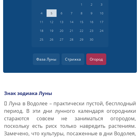
1
2
3
4
5
6
7
8
9
10
11
12
13
14
15
16
17
18
19
20
21
22
23
24
25
26
27
28
29
30
Фаза Луны
Стрижка
Огород
Знак зодиака Луны
Луна в Водолее – практически пустой, бесплодный
период. В эти дни лунного календаря огородники
стараются совсем не заниматься огородом,
поскольку есть риск только навредить растениям.
Замечено, что культуры, посаженные в дни Водолея,