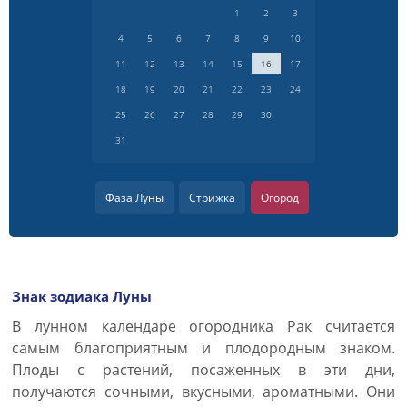
1
2
3
4
5
6
7
8
9
10
11
12
13
14
15
16
17
18
19
20
21
22
23
24
25
26
27
28
29
30
31
Фаза Луны
Стрижка
Огород
Знак зодиака Луны
В лунном календаре огородника Рак считается
самым благоприятным и плодородным знаком.
Плоды с растений, посаженных в эти дни,
получаются сочными, вкусными, ароматными. Они