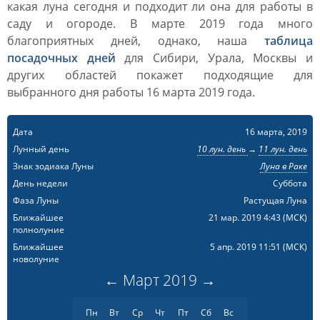
какая луна сегодня и подходит ли она для работы в
саду и огороде. В марте 2019 года много
благоприятных дней, однако, наша
таблица
посадочных дней
для Сибири, Урала, Москвы и
других областей покажет подходящие для
выбранного дня работы 16 марта 2019 года.
Дата
16 марта, 2019
Лунный день
10 лун. день
→
11 лун. день
Знак зодиака Луны
Луна в Раке
День недели
Суббота
Фаза Луны
Растущая Луна
Ближайшее
21 мар. 2019 4:43
(МСК)
полнолуние
Ближайшее
5 апр. 2019 11:51
(МСК)
новолуние
←
Март
2019
→
Пн
Вт
Ср
Чт
Пт
Сб
Вс