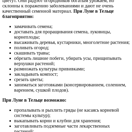
цветут. Они радуют огородников богатым урожаем, но
склонны к поражению заболеваниями и дают не очень
качественный семенной материал.
При Луне в Тельце
благоприятно:
замачивать семена;
доставать для проращивания семена, луковицы,
корнеплоды;
высаживать деревья, кустарники, многолетние растения;
поливать огород;
скашивать травы;
обрезать лишние побеги, убирать усы, прищипывать
верхушки растений;
размножать культуры прививками;
закладывать компост;
срезать цветы;
заниматься заготовками (консервированием, солением,
варением, сушкой плодов).
При Луне в Тельце возможно:
пропалывать и рыхлить гряды (не касаясь корневой
системы культур);
выкапывать корни и клубни для хранения;
заготавливать подземные части лекарственных
растений;