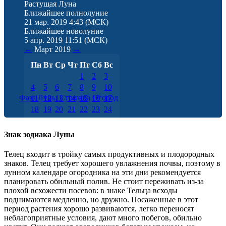
Растущая Луна
Ближайшее полнолуние
21 мар. 2019 4:43
(МСК)
Ближайшее новолуние
5 апр. 2019 11:51
(МСК)
←
Март
2019
→
Пн
Вт
Ср
Чт
Пт
Сб
Вс
1
2
3
4
5
6
7
8
9
10
Фаза Луны
Стрижка
Огород
11
12
13
14
15
16
17
18
19
20
21
22
23
24
25
26
27
28
29
30
31
Знак зодиака Луны
Телец входит в тройку самых продуктивных и плодородных
знаков. Телец требует хорошего увлажнения почвы, поэтому в
лунном календаре огородника на эти дни рекомендуется
планировать обильный полив. Не стоит переживать из-за
плохой всхожести посевов: в знаке Тельца всходы
поднимаются медленно, но дружно. Посаженные в этот
период растения хорошо развиваются, легко переносят
неблагоприятные условия, дают много побегов, обильно