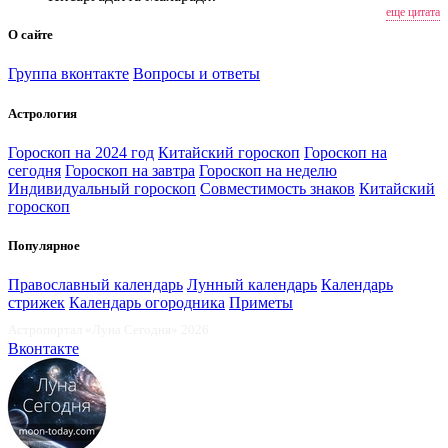
еще цитата
О сайте
Группа вконтакте
Вопросы и ответы
Астрология
Гороскоп на 2024 год
Китайский гороскоп
Гороскоп на
сегодня
Гороскоп на завтра
Гороскоп на неделю
Индивидуальный гороскоп
Совместимость знаков
Китайский
гороскоп
Популярное
Православный календарь
Лунный календарь
Календарь
стрижек
Календарь огородника
Приметы
Астропортал «Луна Сегодня» 2026
Вконтакте