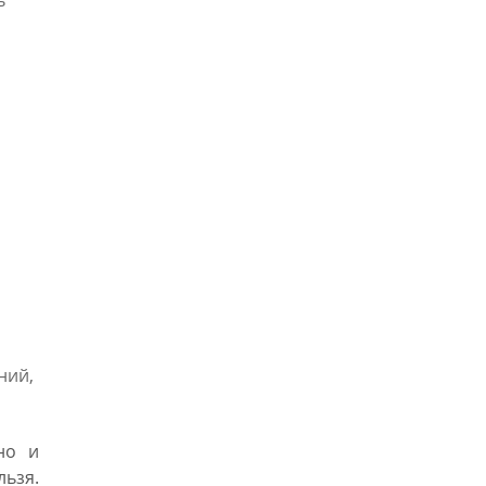
ь
ний,
но и
льзя.