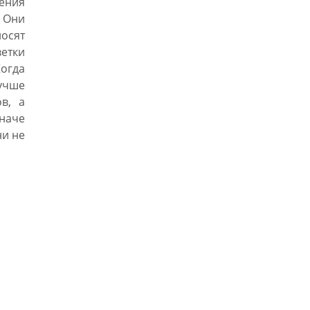
ения
 Они
осят
етки
Когда
чше
в, а
наче
ни не