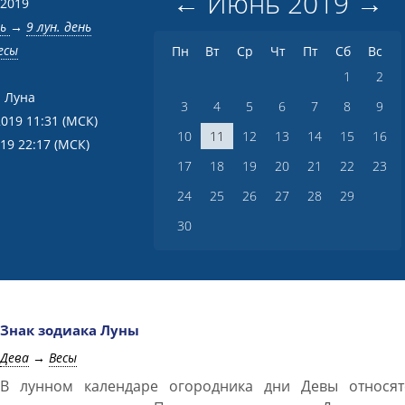
←
Июнь
2019
→
 2019
нь
→
9 лун. день
есы
Пн
Вт
Ср
Чт
Пт
Сб
Вс
1
2
 Луна
3
4
5
6
7
8
9
2019 11:31
(МСК)
10
11
12
13
14
15
16
019 22:17
(МСК)
17
18
19
20
21
22
23
24
25
26
27
28
29
30
Знак зодиака Луны
Дева
→
Весы
В лунном календаре огородника дни Девы относят