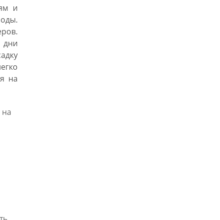
ям и
оды.
ров.
 дни
адку
егко
я на
 на
ть