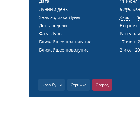
Дата
11 июня,
Лунный день
8 лун. де
Знак зодиака Луны
Дева
→
В
День недели
Вторник
Фаза Луны
Растущая
Ближайшее полнолуние
17 июн. 
Ближайшее новолуние
2 июл. 2
Фаза Луны
Стрижка
Огород