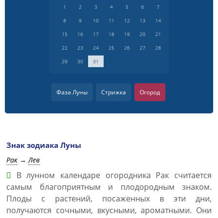
1
2
3
4
5
6
7
8
9
10
11
12
13
14
15
16
17
18
19
20
21
22
23
24
25
26
27
28
29
30
31
Фаза Луны
Стрижка
Огород
Знак зодиака Луны
Рак
→
Лев
В лунном календаре огородника Рак считается
самым благоприятным и плодородным знаком.
Плоды с растений, посаженных в эти дни,
получаются сочными, вкусными, ароматными. Они