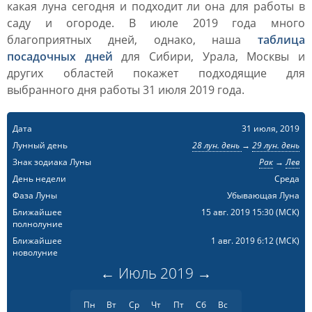
какая луна сегодня и подходит ли она для работы в
саду и огороде. В июле 2019 года много
благоприятных дней, однако, наша
таблица
посадочных дней
для Сибири, Урала, Москвы и
других областей покажет подходящие для
выбранного дня работы 31 июля 2019 года.
Дата
31 июля, 2019
Лунный день
28 лун. день
→
29 лун. день
Знак зодиака Луны
Рак
→
Лев
День недели
Среда
Фаза Луны
Убывающая Луна
Ближайшее
15 авг. 2019 15:30
(МСК)
полнолуние
Ближайшее
1 авг. 2019 6:12
(МСК)
новолуние
←
Июль
2019
→
Пн
Вт
Ср
Чт
Пт
Сб
Вс