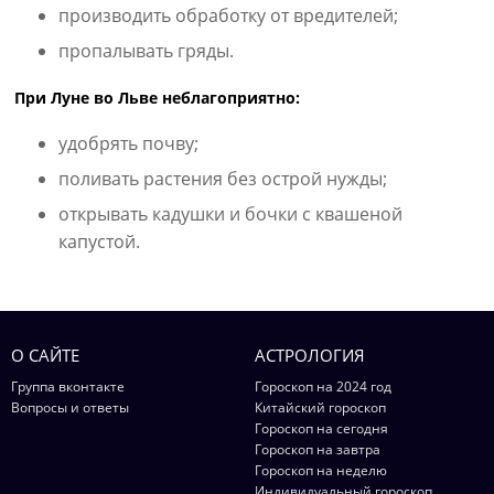
производить обработку от вредителей;
пропалывать гряды.
При Луне во Льве неблагоприятно:
удобрять почву;
поливать растения без острой нужды;
открывать кадушки и бочки с квашеной
капустой.
О САЙТЕ
АСТРОЛОГИЯ
Группа вконтакте
Гороскоп на 2024 год
Вопросы и ответы
Китайский гороскоп
Гороскоп на сегодня
Гороскоп на завтра
Гороскоп на неделю
Индивидуальный гороскоп