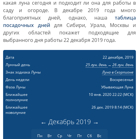
какая луна сегодня и подходит ли она для работы в
саду и огороде. В декабре 2019 года много
благоприятных дней, однако, наша
таблица
посадочных дней
для Сибири, Урала, Москвы и
других областей покажет подходящие для
выбранного дня работы 22 декабря 2019 года.
Дата
22 декабря, 2019
Лунный день
25 лун. день
→
26 лун. день
Знак зодиака Луны
Луна в Скорпионе
День недели
Воскресенье
Фаза Луны
Убывающая Луна
Ближайшее
10 янв. 2020 22:22
(МСК)
полнолуние
Ближайшее
26 дек. 2019 8:14
(МСК)
новолуние
←
Декабрь
2019
→
Пн
Вт
Ср
Чт
Пт
Сб
Вс