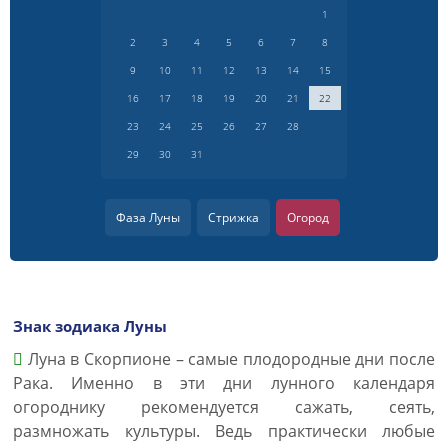
1
2
3
4
5
6
7
8
9
10
11
12
13
14
15
16
17
18
19
20
21
22
23
24
25
26
27
28
29
30
31
Фаза Луны
Стрижка
Огород
Знак зодиака Луны
Луна в Скорпионе – самые плодородные дни после
Рака. Именно в эти дни лунного календаря
огороднику рекомендуется сажать, сеять,
размножать культуры. Ведь практически любые