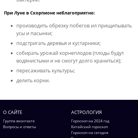
При Луне в Скорпионе неблагоприятно:
производить обрезку побегов ил прищипывать
усы и пасынки;
подстригать деревья и кустарники;
собирать урожай корнеплодов (плоды будут
водянистыми и не смогут долго храниться);
пересаживать культуры;
делить корни.
О САЙТЕ
АСТРОЛОГИЯ
Группа вконтакте
Гороскоп на 2024 год
Вопросы и ответы
Китайский гороскоп
Гороскоп на сегодня