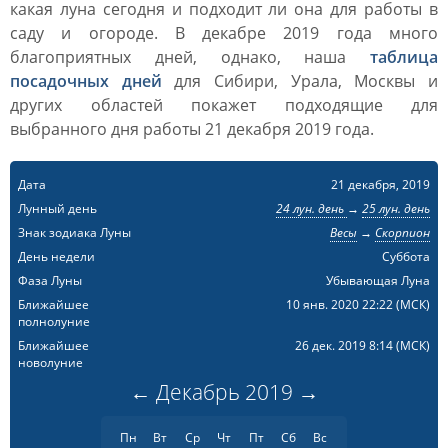
какая луна сегодня и подходит ли она для работы в
саду и огороде. В декабре 2019 года много
благоприятных дней, однако, наша
таблица
посадочных дней
для Сибири, Урала, Москвы и
других областей покажет подходящие для
выбранного дня работы 21 декабря 2019 года.
Дата
21 декабря, 2019
Лунный день
24 лун. день
→
25 лун. день
Знак зодиака Луны
Весы
→
Скорпион
День недели
Суббота
Фаза Луны
Убывающая Луна
Ближайшее
10 янв. 2020 22:22
(МСК)
полнолуние
Ближайшее
26 дек. 2019 8:14
(МСК)
новолуние
←
Декабрь
2019
→
Пн
Вт
Ср
Чт
Пт
Сб
Вс