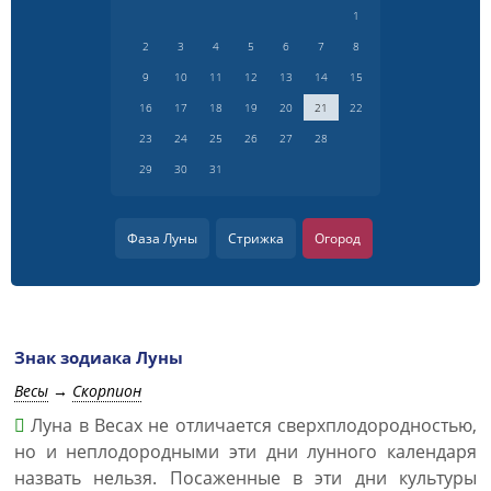
1
2
3
4
5
6
7
8
9
10
11
12
13
14
15
16
17
18
19
20
21
22
23
24
25
26
27
28
29
30
31
Фаза Луны
Стрижка
Огород
Знак зодиака Луны
Весы
→
Скорпион
Луна в Весах не отличается сверхплодородностью,
но и неплодородными эти дни лунного календаря
назвать нельзя. Посаженные в эти дни культуры