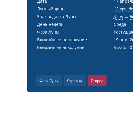
Дата
17 апрел
Лунный день
12 лун. д
Знак зодиака Луны
Дева
→
В
День недели
Среда
Фаза Луны
Растущая
Ближайшее полнолуние
19 апр. 2
Ближайшее новолуние
5 мая. 20
Фаза Луны
Стрижка
Огород