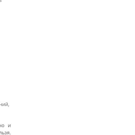
ь
ний,
но и
льзя.