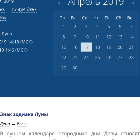
←
Апрель
2019
→
я, 2019
ень
→
13 лун. день
есы
Пн
Вт
Ср
Чт
Пт
Сб
Вс
1
2
3
4
5
6
7
 Луна
8
9
10
11
12
13
14
019 14:13
(МСК)
15
16
17
18
19
20
21
19 1:46
(МСК)
22
23
24
25
26
27
28
29
30
Знак зодиака Луны
Дева
→
Весы
В лунном календаре огородника дни Девы относят