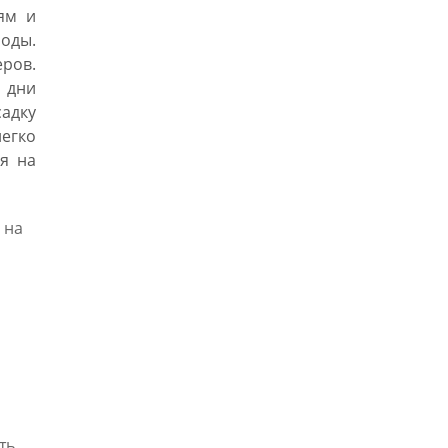
ям и
оды.
ров.
 дни
адку
егко
я на
 на
ть