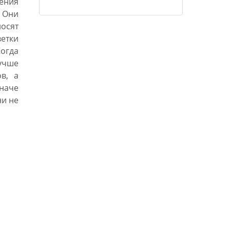
ения
 Они
осят
етки
Когда
чше
в, а
наче
ни не