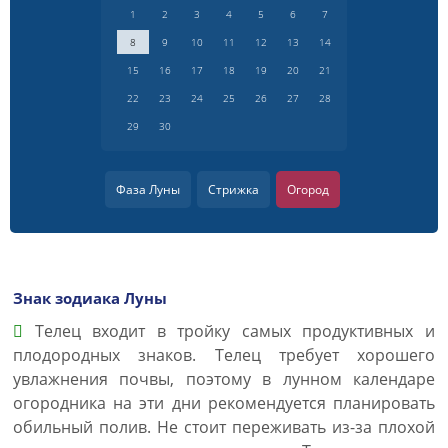
1
2
3
4
5
6
7
8
9
10
11
12
13
14
15
16
17
18
19
20
21
22
23
24
25
26
27
28
29
30
Фаза Луны
Стрижка
Огород
Знак зодиака Луны
Телец входит в тройку самых продуктивных и
плодородных знаков. Телец требует хорошего
увлажнения почвы, поэтому в лунном календаре
огородника на эти дни рекомендуется планировать
обильный полив. Не стоит переживать из-за плохой