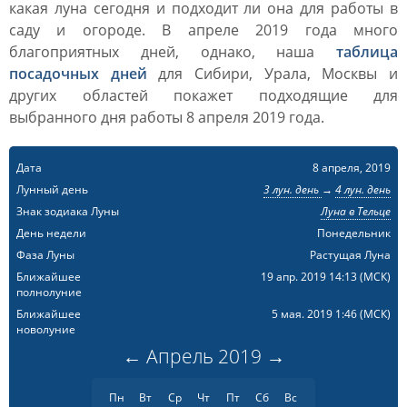
какая луна сегодня и подходит ли она для работы в
саду и огороде. В апреле 2019 года много
благоприятных дней, однако, наша
таблица
посадочных дней
для Сибири, Урала, Москвы и
других областей покажет подходящие для
выбранного дня работы 8 апреля 2019 года.
Дата
8 апреля, 2019
Лунный день
3 лун. день
→
4 лун. день
Знак зодиака Луны
Луна в Тельце
День недели
Понедельник
Фаза Луны
Растущая Луна
Ближайшее
19 апр. 2019 14:13
(МСК)
полнолуние
Ближайшее
5 мая. 2019 1:46
(МСК)
новолуние
←
Апрель
2019
→
Пн
Вт
Ср
Чт
Пт
Сб
Вс