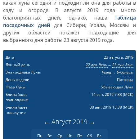
какая луна сегодня и подходит ли она для работы в
саду и огороде. В августе 2019 года много
благоприятных дней, однако, наша
таблица
посадочных дней
для Сибири, Урала, Москвы и
других областей покажет подходящие для
выбранного дня работы 23 августа 2019 года.
Дата
23 августа, 2019
Лунный день
22 лун. день
→
23 лун. день
Знак зодиака Луны
Телец
→
Близнецы
День недели
Пятница
Фаза Луны
Убывающая Луна
Ближайшее
14 сен. 2019 7:33
(МСК)
полнолуние
Ближайшее
30 авг. 2019 13:38
(МСК)
новолуние
←
Август
2019
→
Пн
Вт
Ср
Чт
Пт
Сб
Вс