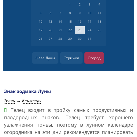
1
2
3
4
5
6
7
8
9
10
11
12
13
14
15
16
17
18
19
20
21
22
23
24
25
26
27
28
29
30
31
Фаза Луны
Стрижка
Огород
Знак зодиака Луны
Телец
→
Близнецы
Телец входит в тройку самых продуктивных и
плодородных знаков. Телец требует хорошего
увлажнения почвы, поэтому в лунном календаре
огородника на эти дни рекомендуется планировать