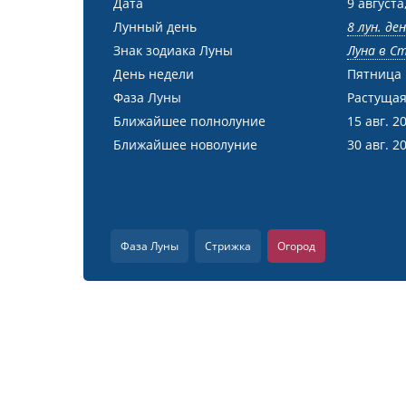
Дата
9 августа
Лунный день
8 лун. де
Знак зодиака Луны
Луна в С
День недели
Пятница
Фаза Луны
Растущая
Ближайшее полнолуние
15 авг. 2
Ближайшее новолуние
30 авг. 2
Фаза Луны
Стрижка
Огород