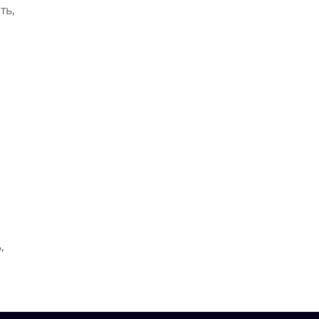
ть,
,