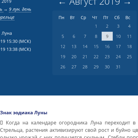
←
Август
2019
→
, 2019
нь
→
9 лун. день
трельце
Пн
Вт
Ср
Чт
Пт
Сб
Вс
1
2
3
4
 Луна
5
6
7
8
9
10
11
019 15:30
(МСК)
12
13
14
15
16
17
18
019 13:38
(МСК)
19
20
21
22
23
24
25
26
27
28
29
30
31
Знак зодиака Луны
Когда на календаре огородника Луна переходит в 
Стрельца, растения активизируют свой рост и буйно цв
однако урожай с них получается скудным. Стебли поп