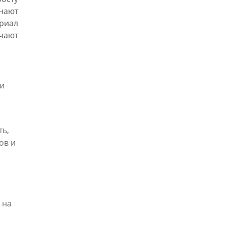
нают
ериал
учают
ни
ть,
ов и
 на