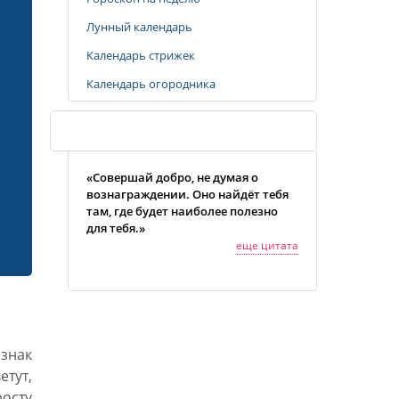
Лунный календарь
Календарь стрижек
Календарь огородника
Случайная цитата
«Совершай добро, не думая о
вознаграждении. Оно найдёт тебя
там, где будет наиболее полезно
для тебя.»
еще цитата
знак
етут,
росту