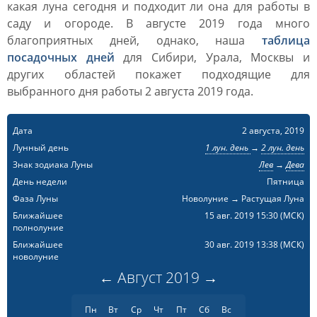
какая луна сегодня и подходит ли она для работы в
саду и огороде. В августе 2019 года много
благоприятных дней, однако, наша
таблица
посадочных дней
для Сибири, Урала, Москвы и
других областей покажет подходящие для
выбранного дня работы 2 августа 2019 года.
Дата
2 августа, 2019
Лунный день
1 лун. день
→
2 лун. день
Знак зодиака Луны
Лев
→
Дева
День недели
Пятница
Фаза Луны
Новолуние → Растущая Луна
Ближайшее
15 авг. 2019 15:30
(МСК)
полнолуние
Ближайшее
30 авг. 2019 13:38
(МСК)
новолуние
←
Август
2019
→
Пн
Вт
Ср
Чт
Пт
Сб
Вс