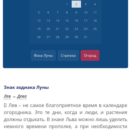
1
2
3
4
5
6
7
8
9
10
11
12
13
14
15
16
17
18
19
20
21
22
23
24
25
26
27
28
29
30
31
Фаза Луны
Стрижка
Огород
Знак зодиака Луны
Лев
→
Дева
Лев – не самое благоприятное время в календаре
огородника. Это те дни, когда и люди, и растения
должны отдыхать. В знаке Льва можно лишь уделить
немного времени прополке, а при необходимости