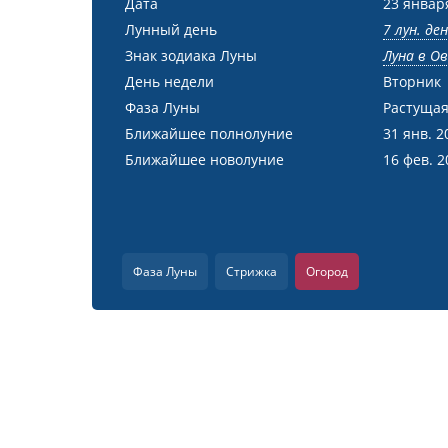
Дата
23 январ
Лунный день
7 лун. де
Знак зодиака Луны
Луна в О
День недели
Вторник
Фаза Луны
Растущая
Ближайшее полнолуние
31 янв. 2
Ближайшее новолуние
16 фев. 2
Фаза Луны
Стрижка
Огород