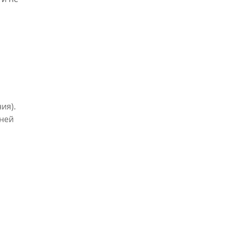
ия).
дней