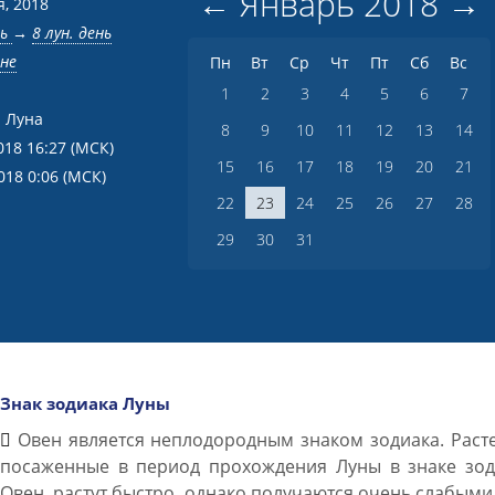
←
Январь
2018
→
я, 2018
нь
→
8 лун. день
вне
Пн
Вт
Ср
Чт
Пт
Сб
Вс
1
2
3
4
5
6
7
 Луна
8
9
10
11
12
13
14
018 16:27
(МСК)
15
16
17
18
19
20
21
018 0:06
(МСК)
22
23
24
25
26
27
28
29
30
31
Знак зодиака Луны
Овен является неплодородным знаком зодиака. Раст
посаженные в период прохождения Луны в знаке зод
Овен, растут быстро, однако получаются очень слабыми