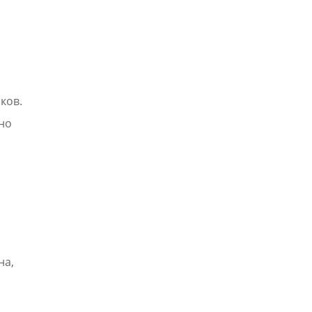
ков.
но
на,