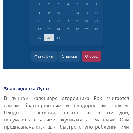
1
2
3
4
5
6
7
8
9
10
11
12
13
14
15
16
17
18
19
20
21
22
23
24
25
26
27
28
29
30
31
Фаза Луны
Стрижка
Огород
Знак зодиака Луны
В лунном календаре огородника Рак считается
самым благоприятным и плодородным знаком.
Плоды с растений, посаженных в эти дни,
получаются сочными, вкусными, ароматными. Они
предназначаются для быстрого употребления или