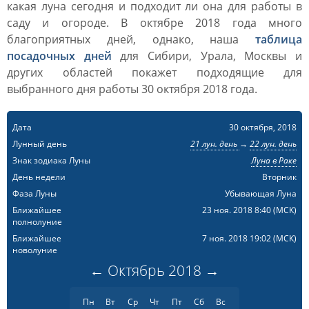
какая луна сегодня и подходит ли она для работы в
саду и огороде. В октябре 2018 года много
благоприятных дней, однако, наша
таблица
посадочных дней
для Сибири, Урала, Москвы и
других областей покажет подходящие для
выбранного дня работы 30 октября 2018 года.
Дата
30 октября, 2018
Лунный день
21 лун. день
→
22 лун. день
Знак зодиака Луны
Луна в Раке
День недели
Вторник
Фаза Луны
Убывающая Луна
Ближайшее
23 ноя. 2018 8:40
(МСК)
полнолуние
Ближайшее
7 ноя. 2018 19:02
(МСК)
новолуние
←
Октябрь
2018
→
Пн
Вт
Ср
Чт
Пт
Сб
Вс