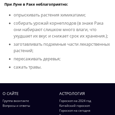
При Луне в Раке неблагоприятно:
опрыскивать растения химикатами;
собирать урожай корнеплодов (в знаке Рака
они набирают слишком много влаги, что
ухудшает их вкус и снижает срок их хранения.);
заготавливать подземные части лекарственных
растений;
пересаживать деревья;
сажать травы.
О САЙТЕ
АСТРОЛОГИЯ
Группа вконтакте
Гороскоп на 2024 год
Вопросы и ответы
Китайский гороскоп
Гороскоп на сегодня