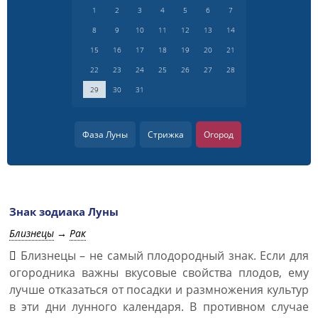
1
2
3
4
5
6
7
8
9
10
11
12
13
14
15
16
17
18
19
20
21
22
23
24
25
26
27
28
29
30
31
Фаза Луны
Стрижка
Огород
Знак зодиака Луны
Близнецы
→
Рак
Близнецы – не самый плодородный знак. Если для
огородника важны вкусовые свойства плодов, ему
лучше отказаться от посадки и размножения культур
в эти дни лунного календаря. В противном случае