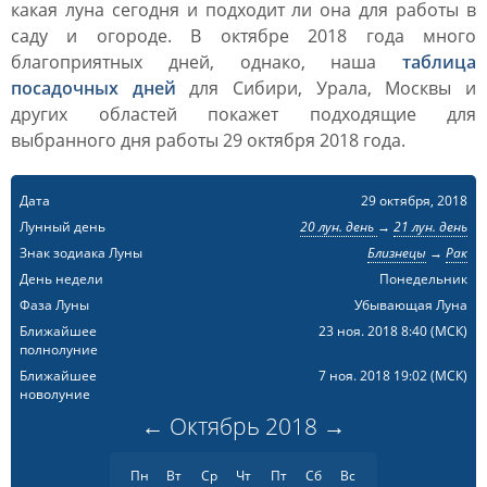
какая луна сегодня и подходит ли она для работы в
саду и огороде. В октябре 2018 года много
благоприятных дней, однако, наша
таблица
посадочных дней
для Сибири, Урала, Москвы и
других областей покажет подходящие для
выбранного дня работы 29 октября 2018 года.
Дата
29 октября, 2018
Лунный день
20 лун. день
→
21 лун. день
Знак зодиака Луны
Близнецы
→
Рак
День недели
Понедельник
Фаза Луны
Убывающая Луна
Ближайшее
23 ноя. 2018 8:40
(МСК)
полнолуние
Ближайшее
7 ноя. 2018 19:02
(МСК)
новолуние
←
Октябрь
2018
→
Пн
Вт
Ср
Чт
Пт
Сб
Вс