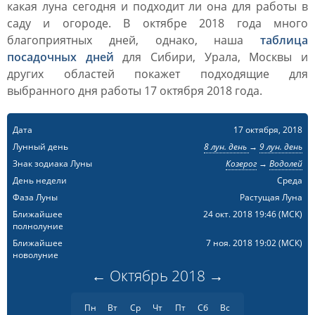
какая луна сегодня и подходит ли она для работы в
саду и огороде. В октябре 2018 года много
благоприятных дней, однако, наша
таблица
посадочных дней
для Сибири, Урала, Москвы и
других областей покажет подходящие для
выбранного дня работы 17 октября 2018 года.
Дата
17 октября, 2018
Лунный день
8 лун. день
→
9 лун. день
Знак зодиака Луны
Козерог
→
Водолей
День недели
Среда
Фаза Луны
Растущая Луна
Ближайшее
24 окт. 2018 19:46
(МСК)
полнолуние
Ближайшее
7 ноя. 2018 19:02
(МСК)
новолуние
←
Октябрь
2018
→
Пн
Вт
Ср
Чт
Пт
Сб
Вс