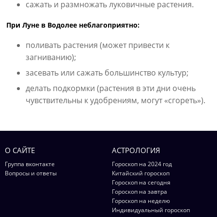
сажать и размножать луковичные растения.
При Луне в Водолее неблагоприятно:
поливать растения (может привести к
загниванию);
засевать или сажать большинство культур;
делать подкормки (растения в эти дни очень
чувствительны к удобрениям, могут «сгореть»).
О САЙТЕ
АСТРОЛОГИЯ
Группа вконтакте
Гороскоп на 2024 год
Вопросы и ответы
Китайский гороскоп
Гороскоп на сегодня
Гороскоп на завтра
Гороскоп на неделю
Индивидуальный гороскоп