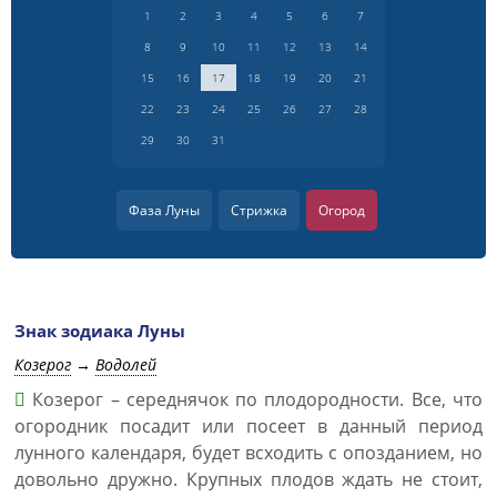
1
2
3
4
5
6
7
8
9
10
11
12
13
14
15
16
17
18
19
20
21
22
23
24
25
26
27
28
29
30
31
Фаза Луны
Стрижка
Огород
Знак зодиака Луны
Козерог
→
Водолей
Козерог – середнячок по плодородности. Все, что
огородник посадит или посеет в данный период
лунного календаря, будет всходить с опозданием, но
довольно дружно. Крупных плодов ждать не стоит,