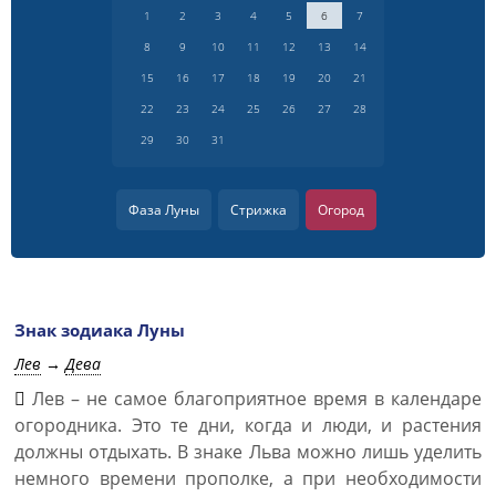
1
2
3
4
5
6
7
8
9
10
11
12
13
14
15
16
17
18
19
20
21
22
23
24
25
26
27
28
29
30
31
Фаза Луны
Стрижка
Огород
Знак зодиака Луны
Лев
→
Дева
Лев – не самое благоприятное время в календаре
огородника. Это те дни, когда и люди, и растения
должны отдыхать. В знаке Льва можно лишь уделить
немного времени прополке, а при необходимости