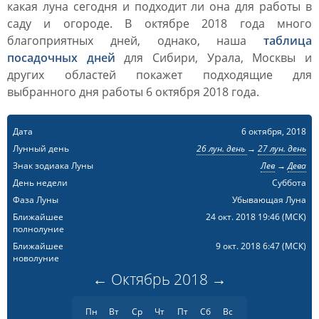
какая луна сегодня и подходит ли она для работы в
саду и огороде. В октябре 2018 года много
благоприятных дней, однако, наша
таблица
посадочных дней
для Сибири, Урала, Москвы и
других областей покажет подходящие для
выбранного дня работы 6 октября 2018 года.
Дата
6 октября, 2018
Лунный день
26 лун. день
→
27 лун. день
Знак зодиака Луны
Лев
→
Дева
День недели
Суббота
Фаза Луны
Убывающая Луна
Ближайшее
24 окт. 2018 19:46
(МСК)
полнолуние
Ближайшее
9 окт. 2018 6:47
(МСК)
новолуние
←
Октябрь
2018
→
Пн
Вт
Ср
Чт
Пт
Сб
Вс