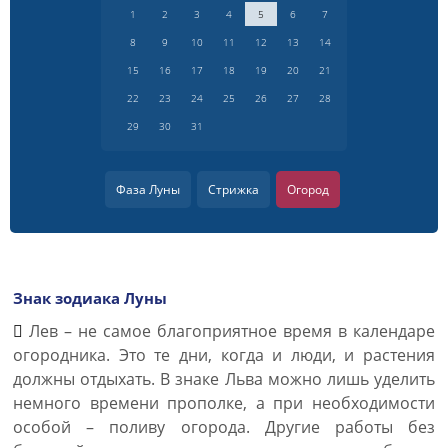
1
2
3
4
5
6
7
8
9
10
11
12
13
14
15
16
17
18
19
20
21
22
23
24
25
26
27
28
29
30
31
Фаза Луны
Стрижка
Огород
Знак зодиака Луны
Лев – не самое благоприятное время в календаре
огородника. Это те дни, когда и люди, и растения
должны отдыхать. В знаке Льва можно лишь уделить
немного времени прополке, а при необходимости
особой – поливу огорода. Другие работы без