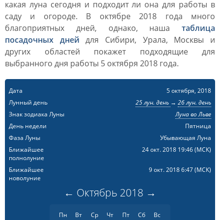
какая луна сегодня и подходит ли она для работы в
саду и огороде. В октябре 2018 года много
благоприятных дней, однако, наша
таблица
посадочных дней
для Сибири, Урала, Москвы и
других областей покажет подходящие для
выбранного дня работы 5 октября 2018 года.
Дата
5 октября, 2018
Лунный день
25 лун. день
→
26 лун. день
Знак зодиака Луны
Луна во Льве
День недели
Пятница
Фаза Луны
Убывающая Луна
Ближайшее
24 окт. 2018 19:46
(МСК)
полнолуние
Ближайшее
9 окт. 2018 6:47
(МСК)
новолуние
←
Октябрь
2018
→
Пн
Вт
Ср
Чт
Пт
Сб
Вс