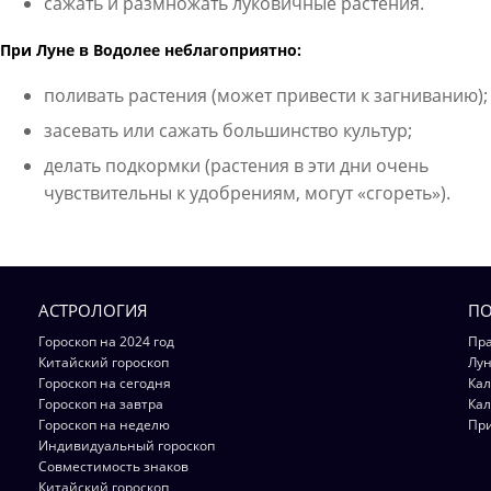
сажать и размножать луковичные растения.
При Луне в Водолее неблагоприятно:
поливать растения (может привести к загниванию);
засевать или сажать большинство культур;
делать подкормки (растения в эти дни очень
чувствительны к удобрениям, могут «сгореть»).
АСТРОЛОГИЯ
ПО
Гороскоп на 2024 год
Пра
Китайский гороскоп
Лун
Гороскоп на сегодня
Кал
Гороскоп на завтра
Кал
Гороскоп на неделю
Пр
Индивидуальный гороскоп
Совместимость знаков
Китайский гороскоп