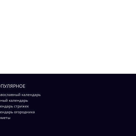
ПУЛЯРНОЕ
вославный календарь
ный календарь
ендарь стрижек
ендарь огородника
иметы