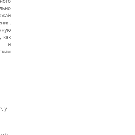
ного
льно
ожай
ния.
чную
, как
ми и
ским
, у