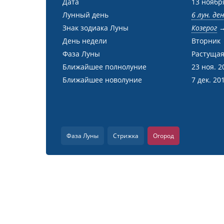
Дата
13 ноябр
Лунный день
6 лун. де
Знак зодиака Луны
Козерог
День недели
Вторник
Фаза Луны
Растущая
Ближайшее полнолуние
23 ноя. 2
Ближайшее новолуние
7 дек. 20
Фаза Луны
Стрижка
Огород