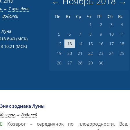
←
Ноябрь
2018
→
я, 2018
нь
→
7 лун. день
→
Водолей
Пн
Вт
Ср
Чт
Пт
Сб
Вс
1
2
3
4
 Луна
5
6
7
8
9
10
11
018 8:40
(МСК)
12
13
14
15
16
17
18
18 10:21
(МСК)
19
20
21
22
23
24
25
26
27
28
29
30
Знак зодиака Луны
Козерог
→
Водолей
Козерог – середнячок по плодородности. Все,