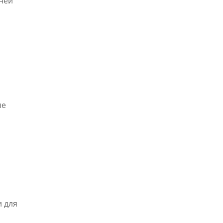
зней
ые
и для