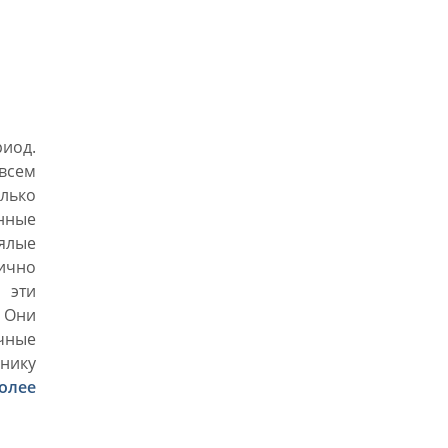
риод.
овсем
лько
енные
вялые
лично
 эти
 Они
чные
днику
олее