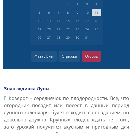
1
2
3
4
5
6
7
8
9
10
11
12
13
14
15
16
17
18
19
20
21
22
23
24
25
26
27
28
29
30
31
Фаза Луны
Стрижка
Огород
Знак зодиака Луны
Козерог – середнячок по плодородности. Все, что
огородник посадит или посеет в данный период
лунного календаря, будет всходить с опозданием, но
довольно дружно. Крупных плодов ждать не стоит,
зато урожай получится вкусным и пригодным для