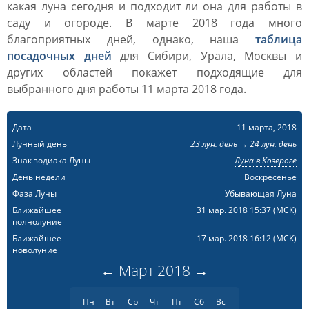
какая луна сегодня и подходит ли она для работы в
саду и огороде. В марте 2018 года много
благоприятных дней, однако, наша
таблица
посадочных дней
для Сибири, Урала, Москвы и
других областей покажет подходящие для
выбранного дня работы 11 марта 2018 года.
Дата
11 марта, 2018
Лунный день
23 лун. день
→
24 лун. день
Знак зодиака Луны
Луна в Козероге
День недели
Воскресенье
Фаза Луны
Убывающая Луна
Ближайшее
31 мар. 2018 15:37
(МСК)
полнолуние
Ближайшее
17 мар. 2018 16:12
(МСК)
новолуние
←
Март
2018
→
Пн
Вт
Ср
Чт
Пт
Сб
Вс