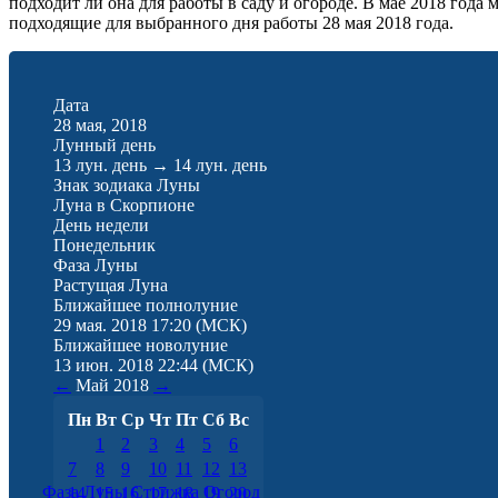
подходит ли она для работы в саду и огороде. В мае 2018 года
подходящие для выбранного дня работы 28 мая 2018 года.
Дата
28 мая, 2018
Лунный день
13 лун. день
→
14 лун. день
Знак зодиака Луны
Луна в Скорпионе
День недели
Понедельник
Фаза Луны
Растущая Луна
Ближайшее полнолуние
29 мая. 2018 17:20
(МСК)
Ближайшее новолуние
13 июн. 2018 22:44
(МСК)
←
Май
2018
→
Пн
Вт
Ср
Чт
Пт
Сб
Вс
1
2
3
4
5
6
7
8
9
10
11
12
13
Фаза Луны
Стрижка
Огород
14
15
16
17
18
19
20