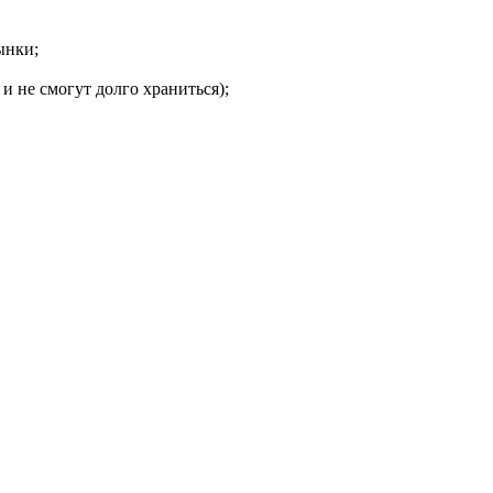
ынки;
и не смогут долго храниться);