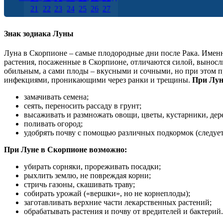
21
22
23
24
25
26
27
28
29
30
31
Знак зодиака Луны
Луна в Скорпионе – самые плодородные дни после Рака. Именно
растения, посаженные в Скорпионе, отличаются силой, выносл
обильным, а сами плоды – вкусными и сочными, но при этом п
инфекциями, проникающими через ранки и трещины.
При Лун
замачивать семена;
сеять, переносить рассаду в грунт;
высаживать и размножать овощи, цветы, кустарники, дерев
поливать огород;
удобрять почву с помощью различных подкормок (следует
При Луне в Скорпионе возможно:
убирать сорняки, прореживать посадки;
рыхлить землю, не повреждая корни;
стричь газоны, скашивать траву;
собирать урожай («вершки», но не корнеплоды);
заготавливать верхние части лекарственных растений;
обрабатывать растения и почву от вредителей и бактерий.