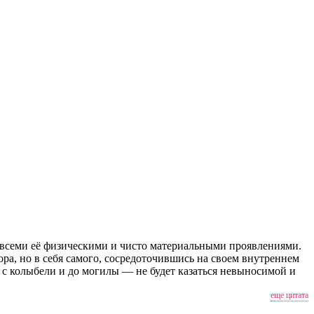
о всеми её физическими и чисто материальными проявлениями.
ора, но в себя самого, сосредоточившись на своем внутреннем
 с колыбели и до могилы — не будет казаться невыносимой и
еще цитата