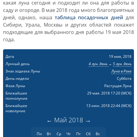
какая луна сегодня и подходит ли она для работы в
саду и огороде. В мае 2018 года много благоприятных
дней, однако, наша
таблица посадочных дней
для
Сибири, Урала, Москвы и других областей покажет
подходящие для выбранного дня работы 19 мая 2018
года.
Дата
19 мая, 2018
Лунный день
4 лун. день
→
5 лун. день
Знак зодиака Луны
Луна в Раке
День недели
Суббота
Фаза Луны
Растущая Луна
Ближайшее
29 мая. 2018 17:20
(МСК)
полнолуние
Ближайшее
13 июн. 2018 22:44
(МСК)
новолуние
←
Май
2018
→
Пн
Вт
Ср
Чт
Пт
Сб
Вс