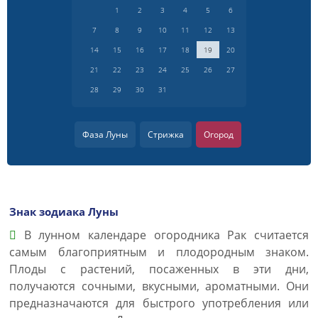
1
2
3
4
5
6
7
8
9
10
11
12
13
14
15
16
17
18
19
20
21
22
23
24
25
26
27
28
29
30
31
Фаза Луны
Стрижка
Огород
Знак зодиака Луны
В лунном календаре огородника Рак считается
самым благоприятным и плодородным знаком.
Плоды с растений, посаженных в эти дни,
получаются сочными, вкусными, ароматными. Они
предназначаются для быстрого употребления или