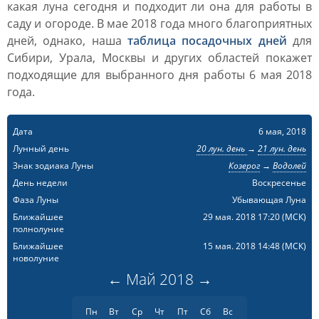
какая луна сегодня и подходит ли она для работы в
саду и огороде. В мае 2018 года много благоприятных
дней, однако, наша
таблица посадочных дней
для
Сибири, Урала, Москвы и других областей покажет
подходящие для выбранного дня работы 6 мая 2018
года.
Дата
6 мая, 2018
Лунный день
20 лун. день
→
21 лун. день
Знак зодиака Луны
Козерог
→
Водолей
День недели
Воскресенье
Фаза Луны
Убывающая Луна
Ближайшее
29 мая. 2018 17:20
(МСК)
полнолуние
Ближайшее
15 мая. 2018 14:48
(МСК)
новолуние
←
Май
2018
→
Пн
Вт
Ср
Чт
Пт
Сб
Вс