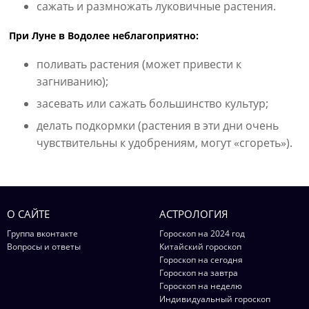
сажать и размножать луковичные растения.
При Луне в Водолее неблагоприятно:
поливать растения (может привести к
загниванию);
засевать или сажать большинство культур;
делать подкормки (растения в эти дни очень
чувствительны к удобрениям, могут «сгореть»).
О САЙТЕ
АСТРОЛОГИЯ
Группа вконтакте
Гороскоп на 2024 год
Вопросы и ответы
Китайский гороскоп
Гороскоп на сегодня
Гороскоп на завтра
Гороскоп на неделю
Индивидуальный гороскоп