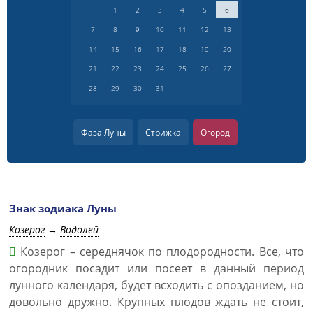
1
2
3
4
5
6
7
8
9
10
11
12
13
14
15
16
17
18
19
20
21
22
23
24
25
26
27
28
29
30
31
Фаза Луны
Стрижка
Огород
Знак зодиака Луны
Козерог
→
Водолей
Козерог – середнячок по плодородности. Все, что
огородник посадит или посеет в данный период
лунного календаря, будет всходить с опозданием, но
довольно дружно. Крупных плодов ждать не стоит,