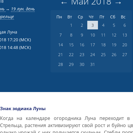
←
Май
2018
→
18
ень
→
19 лун. день
трельце
Пн
Вт
Ср
Чт
Пт
Сб
Вс
1
2
3
4
5
6
ая Луна
7
8
9
10
11
12
13
018 17:20
(МСК)
14
15
16
17
18
19
20
018 14:48
(МСК)
21
22
23
24
25
26
27
28
29
30
31
Знак зодиака Луны
Когда на календаре огородника Луна переходит в 
Стрельца, растения активизируют свой рост и буйно цв
однако урожай с них получается скудным. Стебли поп