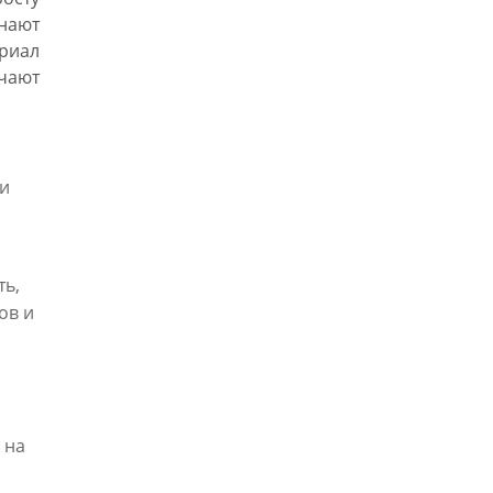
нают
ериал
учают
ни
ть,
ов и
 на