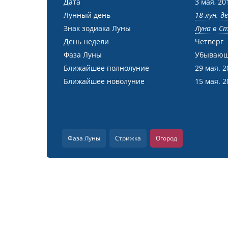
Дата
3 мая, 20
Лунный день
18 лун. д
Знак зодиака Луны
Луна в С
День недели
Четверг
Фаза Луны
Убывающ
Ближайшее полнолуние
29 мая. 2
Ближайшее новолуние
15 мая. 2
Фаза Луны
Стрижка
Огород