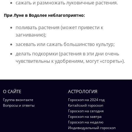
сажать и размножать луковичные растения.
При Луне в Водолее неблагоприятно:
поливать растения (может привести к
загниванию);
засевать или сажать большинство культур;
делать подкормки (растения в эти дни очень
чувствительны к удобрениям, могут «сгореть»).
О САЙТЕ
АСТРОЛОГИЯ
Группа вконтакте
Гороскоп на 2024 год
Вопросы и ответы
Китайский гороскоп
Гороскоп на сегодня
Гороскоп на завтра
Гороскоп на неделю
Индивидуальный гороскоп