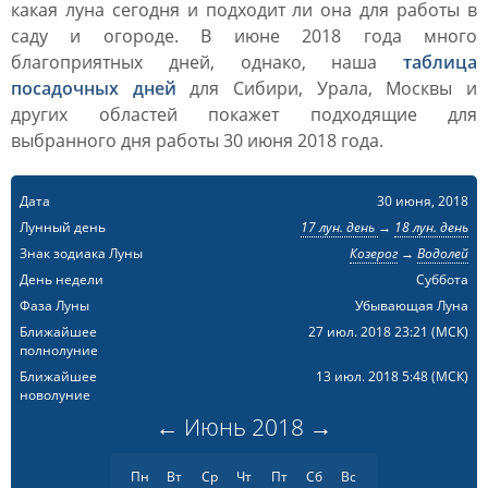
какая луна сегодня и подходит ли она для работы в
саду и огороде. В июне 2018 года много
благоприятных дней, однако, наша
таблица
посадочных дней
для Сибири, Урала, Москвы и
других областей покажет подходящие для
выбранного дня работы 30 июня 2018 года.
Дата
30 июня, 2018
Лунный день
17 лун. день
→
18 лун. день
Знак зодиака Луны
Козерог
→
Водолей
День недели
Суббота
Фаза Луны
Убывающая Луна
Ближайшее
27 июл. 2018 23:21
(МСК)
полнолуние
Ближайшее
13 июл. 2018 5:48
(МСК)
новолуние
←
Июнь
2018
→
Пн
Вт
Ср
Чт
Пт
Сб
Вс