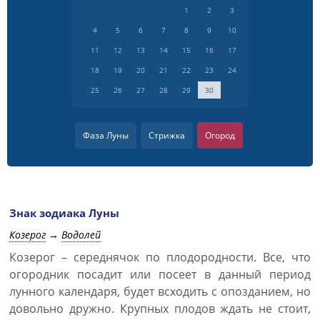
1
2
3
4
5
6
7
8
9
10
11
12
13
14
15
16
17
18
19
20
21
22
23
24
25
26
27
28
29
30
Фаза Луны
Стрижка
Огород
Знак зодиака Луны
Козерог
→
Водолей
Козерог – середнячок по плодородности. Все, что
огородник посадит или посеет в данный период
лунного календаря, будет всходить с опозданием, но
довольно дружно. Крупных плодов ждать не стоит,