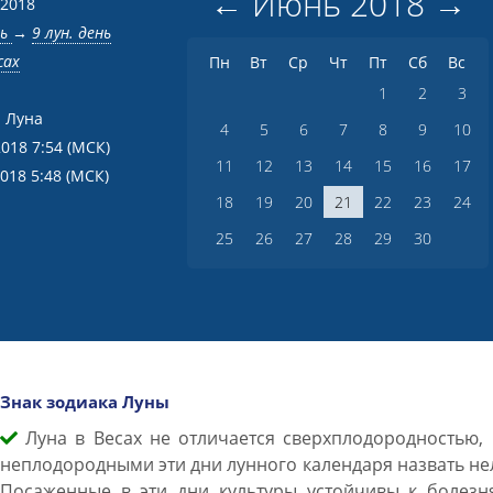
←
Июнь
2018
→
 2018
нь
→
9 лун. день
сах
Пн
Вт
Ср
Чт
Пт
Сб
Вс
1
2
3
 Луна
4
5
6
7
8
9
10
2018 7:54
(МСК)
11
12
13
14
15
16
17
2018 5:48
(МСК)
18
19
20
21
22
23
24
25
26
27
28
29
30
Знак зодиака Луны
Луна в Весах не отличается сверхплодородностью, 
неплодородными эти дни лунного календаря назвать не
Посаженные в эти дни культуры устойчивы к болезн