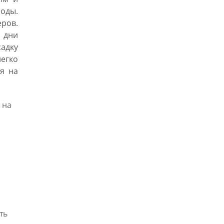
оды.
ров.
 дни
адку
егко
я на
 на
ть