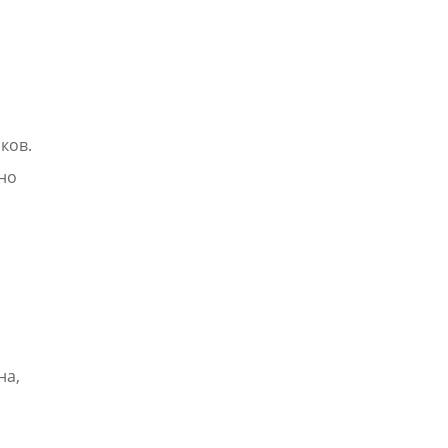
ков.
но
на,