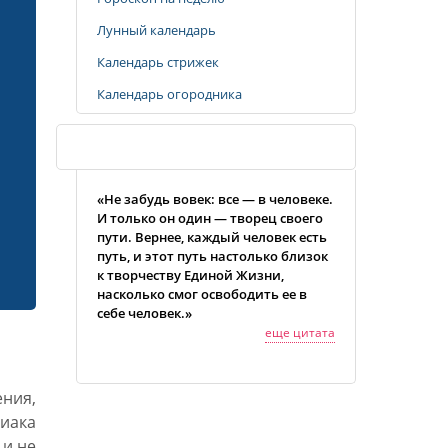
Лунный календарь
Календарь стрижек
Календарь огородника
Случайная цитата
«Не забудь вовек: все — в человеке.
И только он один — творец своего
пути. Вернее, каждый человек есть
путь, и этот путь настолько близок
к творчеству Единой Жизни,
насколько смог освободить ее в
себе человек.»
еще цитата
ения,
иака
 и не