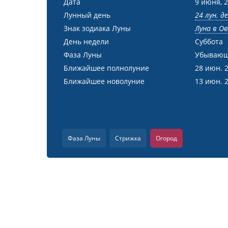
Дата
9 июня, 
Лунный день
24 лун. д
Знак зодиака Луны
Луна в О
День недели
Суббота
Фаза Луны
Убывающ
Ближайшее полнолуние
28 июн. 
Ближайшее новолуние
13 июн. 
Фаза Луны
Стрижка
Огород