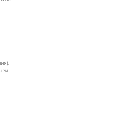
ия).
дней