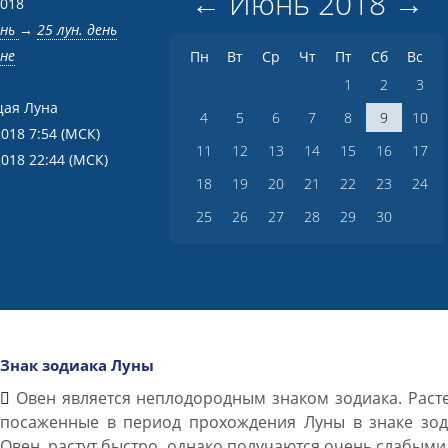
←
Июнь
2018
→
2018
ень
→
25 лун. день
вне
Пн
Вт
Ср
Чт
Пт
Сб
Вс
1
2
3
ая Луна
4
5
6
7
8
9
10
2018 7:54
(МСК)
11
12
13
14
15
16
17
2018 22:44
(МСК)
18
19
20
21
22
23
24
25
26
27
28
29
30
Знак зодиака Луны
Овен является неплодородным знаком зодиака. Раст
посаженные в период прохождения Луны в знаке зод
Овен, растут быстро, однако получаются очень слабыми