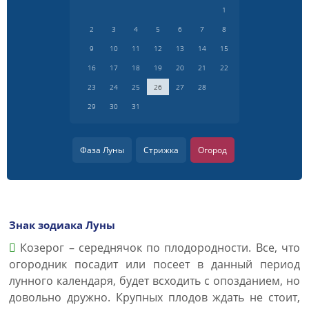
1
2
3
4
5
6
7
8
9
10
11
12
13
14
15
16
17
18
19
20
21
22
23
24
25
26
27
28
29
30
31
Фаза Луны
Стрижка
Огород
Знак зодиака Луны
Козерог – середнячок по плодородности. Все, что
огородник посадит или посеет в данный период
лунного календаря, будет всходить с опозданием, но
довольно дружно. Крупных плодов ждать не стоит,