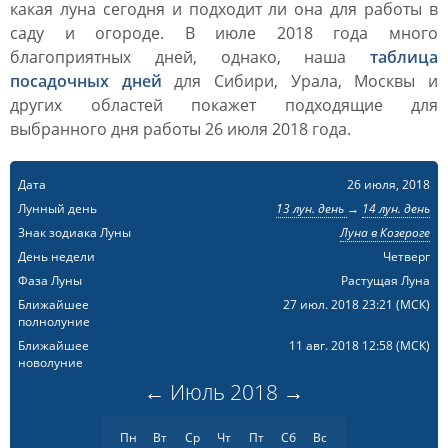
какая луна сегодня и подходит ли она для работы в
саду и огороде. В июле 2018 года много
благоприятных дней, однако, наша
таблица
посадочных дней
для Сибири, Урала, Москвы и
других областей покажет подходящие для
выбранного дня работы 26 июля 2018 года.
Дата
26 июля, 2018
Лунный день
13 лун. день
→
14 лун. день
Знак зодиака Луны
Луна в Козероге
День недели
Четверг
Фаза Луны
Растущая Луна
Ближайшее
27 июл. 2018 23:21
(МСК)
полнолуние
Ближайшее
11 авг. 2018 12:58
(МСК)
новолуние
←
Июль
2018
→
Пн
Вт
Ср
Чт
Пт
Сб
Вс