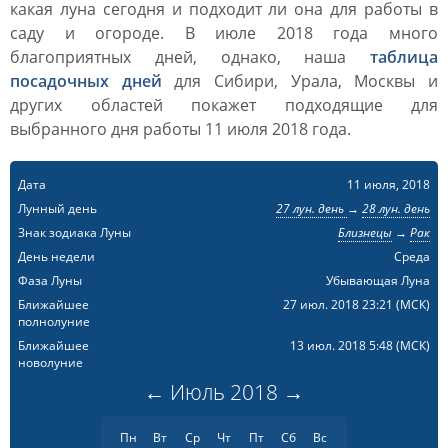
какая луна сегодня и подходит ли она для работы в
саду и огороде. В июле 2018 года много
благоприятных дней, однако, наша
таблица
посадочных дней
для Сибири, Урала, Москвы и
других областей покажет подходящие для
выбранного дня работы 11 июля 2018 года.
Дата
11 июля, 2018
Лунный день
27 лун. день
→
28 лун. день
Знак зодиака Луны
Близнецы
→
Рак
День недели
Среда
Фаза Луны
Убывающая Луна
Ближайшее
27 июл. 2018 23:21
(МСК)
полнолуние
Ближайшее
13 июл. 2018 5:48
(МСК)
новолуние
←
Июль
2018
→
Пн
Вт
Ср
Чт
Пт
Сб
Вс