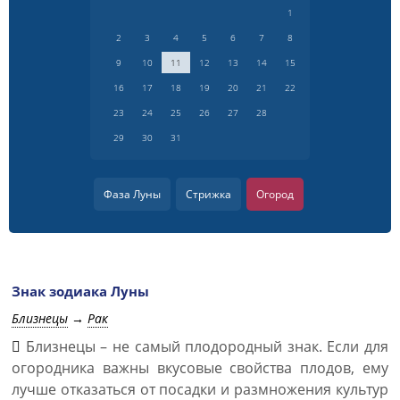
1
2
3
4
5
6
7
8
9
10
11
12
13
14
15
16
17
18
19
20
21
22
23
24
25
26
27
28
29
30
31
Фаза Луны
Стрижка
Огород
Знак зодиака Луны
Близнецы
→
Рак
Близнецы – не самый плодородный знак. Если для
огородника важны вкусовые свойства плодов, ему
лучше отказаться от посадки и размножения культур