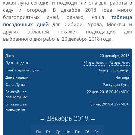
какая луна сегодня и подходит ли она для работы в
саду и огороде. В декабре 2018 года много
благоприятных дней, однако, наша
таблица
посадочных дней
для Сибири, Урала, Москвы и
других областей покажет подходящие для
выбранного дня работы 20 декабря 2018 года.
Дата
20 декабря, 2018
Лунный день
13 лун. день
→
14 лун. день
Знак зодиака Луны
Телец
→
Близнецы
День недели
Четверг
Фаза Луны
Растущая Луна
Ближайшее
22 дек. 2018 20:49
(МСК)
полнолуние
Ближайшее
6 янв. 2019 4:29
(МСК)
новолуние
←
Декабрь
2018
→
Пн
Вт
Ср
Чт
Пт
Сб
Вс