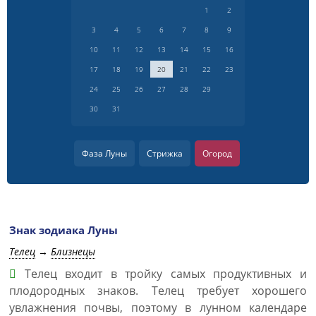
1
2
3
4
5
6
7
8
9
10
11
12
13
14
15
16
17
18
19
20
21
22
23
24
25
26
27
28
29
30
31
Фаза Луны
Стрижка
Огород
Знак зодиака Луны
Телец
→
Близнецы
Телец входит в тройку самых продуктивных и
плодородных знаков. Телец требует хорошего
увлажнения почвы, поэтому в лунном календаре