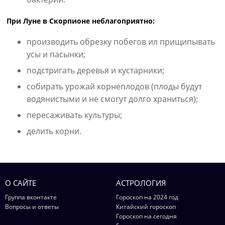
При Луне в Скорпионе неблагоприятно:
производить обрезку побегов ил прищипывать
усы и пасынки;
подстригать деревья и кустарники;
собирать урожай корнеплодов (плоды будут
водянистыми и не смогут долго храниться);
пересаживать культуры;
делить корни.
О САЙТЕ
АСТРОЛОГИЯ
Группа вконтакте
Гороскоп на 2024 год
Вопросы и ответы
Китайский гороскоп
Гороскоп на сегодня