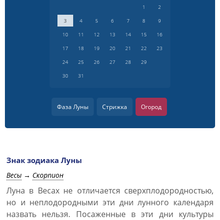
1
2
3
4
5
6
7
8
9
10
11
12
13
14
15
16
17
18
19
20
21
22
23
24
25
26
27
28
29
30
31
Фаза Луны
Стрижка
Огород
Знак зодиака Луны
Весы
→
Скорпион
Луна в Весах не отличается сверхплодородностью,
но и неплодородными эти дни лунного календаря
назвать нельзя. Посаженные в эти дни культуры