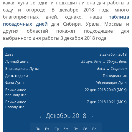
какая луна сегодня и подходит ли она для работы в
саду и огороде. В декабре 2018 года много
благоприятных дней, однако, наша
таблица
посадочных дней
для Сибири, Урала, Москвы и
других областей покажет подходящие для
выбранного дня работы 3 декабря 2018 года.
Дата
3 декабря, 2018
Лунный день
25 лун. день
→
26 лун. день
Знак зодиака Луны
Весы
→
Скорпион
День недели
Понедельник
Фаза Луны
Убывающая Луна
Ближайшее
22 дек. 2018 20:49
(МСК)
полнолуние
Ближайшее
7 дек. 2018 10:21
(МСК)
новолуние
←
Декабрь
2018
→
Пн
Вт
Ср
Чт
Пт
Сб
Вс