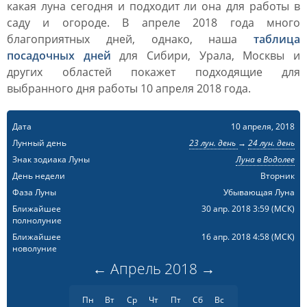
какая луна сегодня и подходит ли она для работы в
саду и огороде. В апреле 2018 года много
благоприятных дней, однако, наша
таблица
посадочных дней
для Сибири, Урала, Москвы и
других областей покажет подходящие для
выбранного дня работы 10 апреля 2018 года.
Дата
10 апреля, 2018
Лунный день
23 лун. день
→
24 лун. день
Знак зодиака Луны
Луна в Водолее
День недели
Вторник
Фаза Луны
Убывающая Луна
Ближайшее
30 апр. 2018 3:59
(МСК)
полнолуние
Ближайшее
16 апр. 2018 4:58
(МСК)
новолуние
←
Апрель
2018
→
Пн
Вт
Ср
Чт
Пт
Сб
Вс