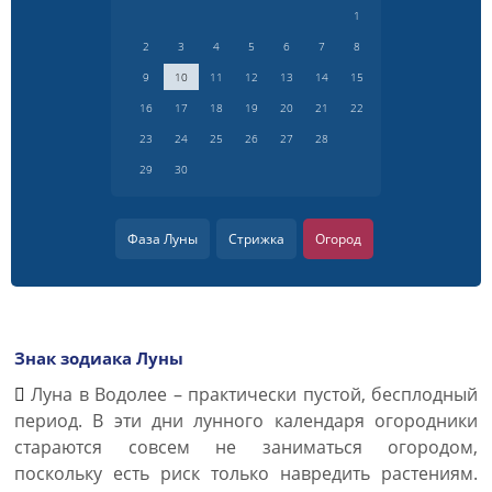
1
2
3
4
5
6
7
8
9
10
11
12
13
14
15
16
17
18
19
20
21
22
23
24
25
26
27
28
29
30
Фаза Луны
Стрижка
Огород
Знак зодиака Луны
Луна в Водолее – практически пустой, бесплодный
период. В эти дни лунного календаря огородники
стараются совсем не заниматься огородом,
поскольку есть риск только навредить растениям.