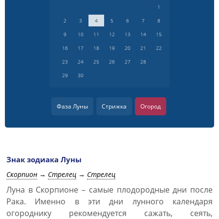
1
2
3
4
5
6
7
8
9
10
11
12
13
14
15
16
17
18
19
20
21
22
23
24
25
26
27
28
29
30
Фаза Луны
Стрижка
Огород
Знак зодиака Луны
Скорпион
→
Стрелец
→
Стрелец
Луна в Скорпионе – самые плодородные дни после
Рака. Именно в эти дни лунного календаря
огороднику рекомендуется сажать, сеять,