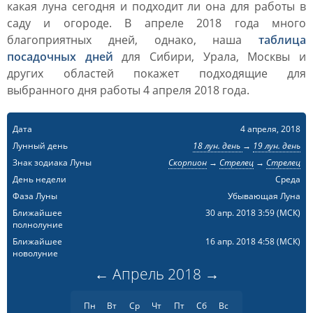
какая луна сегодня и подходит ли она для работы в
саду и огороде. В апреле 2018 года много
благоприятных дней, однако, наша
таблица
посадочных дней
для Сибири, Урала, Москвы и
других областей покажет подходящие для
выбранного дня работы 4 апреля 2018 года.
Дата
4 апреля, 2018
Лунный день
18 лун. день
→
19 лун. день
Знак зодиака Луны
Скорпион
→
Стрелец
→
Стрелец
День недели
Среда
Фаза Луны
Убывающая Луна
Ближайшее
30 апр. 2018 3:59
(МСК)
полнолуние
Ближайшее
16 апр. 2018 4:58
(МСК)
новолуние
←
Апрель
2018
→
Пн
Вт
Ср
Чт
Пт
Сб
Вс