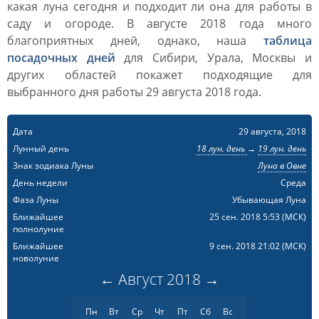
какая луна сегодня и подходит ли она для работы в
саду и огороде. В августе 2018 года много
благоприятных дней, однако, наша
таблица
посадочных дней
для Сибири, Урала, Москвы и
других областей покажет подходящие для
выбранного дня работы 29 августа 2018 года.
Дата
29 августа, 2018
Лунный день
18 лун. день
→
19 лун. день
Знак зодиака Луны
Луна в Овне
День недели
Среда
Фаза Луны
Убывающая Луна
Ближайшее
25 сен. 2018 5:53
(МСК)
полнолуние
Ближайшее
9 сен. 2018 21:02
(МСК)
новолуние
←
Август
2018
→
Пн
Вт
Ср
Чт
Пт
Сб
Вс