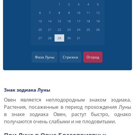
1
2
3
4
5
6
7
8
9
10
11
12
13
14
15
16
17
18
19
20
21
22
23
24
25
26
27
28
29
30
31
Фаза Луны
Стрижка
Огород
Знак зодиака Луны
Овен является неплодородным знаком зодиака.
Растения, посаженные в период прохождения Луны
в знаке зодиака Овен, растут быстро, однако
получаются очень слабыми и не плодовитыми.