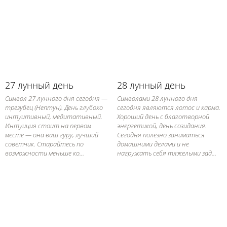
27 лунный день
28 лунный день
Символ 27 лунного дня сегодня —
Символами 28 лунного дня
трезубец (Нептун). День глубоко
сегодня являются лотос и карма.
интуитивный, медитативный.
Хороший день с благотворной
Интуиция стоит на первом
энергетикой, день созидания.
месте — она ваш гуру, лучший
Сегодня полезно заниматься
советчик. Старайтесь по
домашними делами и не
возможности меньше ко...
нагружать себя тяжелыми зад...