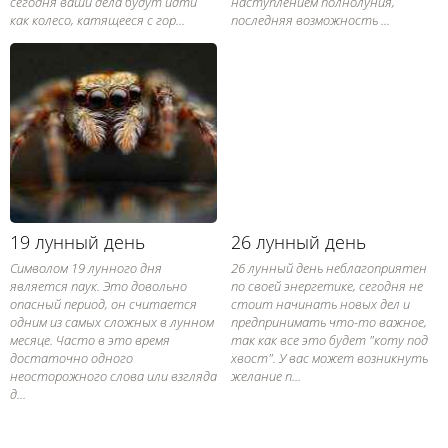
сегодня ваши дела будут идти
наступлением полнолуния,
как колесо, катящееся с гор...
последняя возможность ...
19 лунный день
26 лунный день
Символом 19 лунного дня
26 лунный день неблагоприятен
является паук. Это довольно
по своей энергетике, сегодня не
опасный период, он считается
стоит начинать новых дел и
одним из самых сложных в лунном
предпринимать что-то важное,
месяце. Часто в это время
так как все это будет "коту под
достаточно одного
хвост". У вас может возникнуть
неосторожного слова или взгляда
желание п...
д...