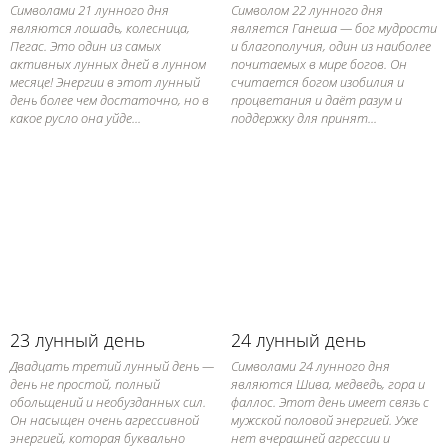
Символами 21 лунного дня
Символом 22 лунного дня
являются лошадь, колесница,
является Ганеша — бог мудрости
Пегас. Это один из самых
и благополучия, один из наиболее
активных лунных дней в лунном
почитаемых в мире богов. Он
месяце! Энергии в этот лунный
считается богом изобилия и
день более чем достаточно, но в
процветания и даёт разум и
какое русло она уйде...
поддержку для принят...
23 лунный день
24 лунный день
Двадцать третий лунный день —
Символами 24 лунного дня
день не простой, полный
являются Шива, медведь, гора и
обольщений и необузданных сил.
фаллос. Этот день имеет связь с
Он насыщен очень агрессивной
мужской половой энергией. Уже
энергией, которая буквально
нет вчерашней агрессии и