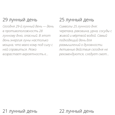
29 лунный день
25 лунный день
Сегодня 29-й лунный день — день
Символы 25 лунного дня:
в противоположность 28
черепаха, раковина, урна, сосуды с
лунному дню, опасный. В этот
живой и мёртвой водой. Самый
день энергия луны настолько
подходящий день для
мощна, что мало кому под силу с
размышлений о духовности.
ней справиться. Резко
Активные действия сегодня не
возрастает вероятность к...
рекомендуются, следует смот...
21 лунный день
22 лунный день