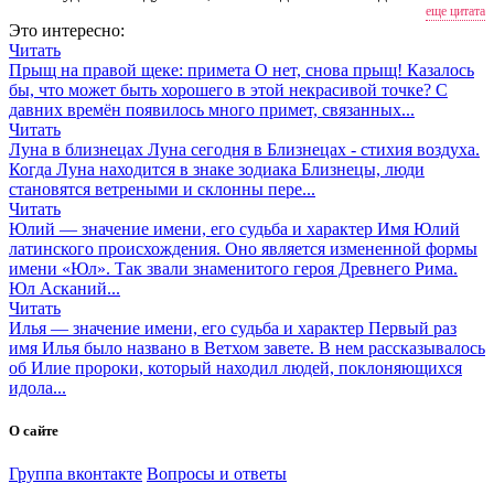
еще цитата
Это интересно:
Читать
Прыщ на правой щеке: примета
О нет, снова прыщ! Казалось
бы, что может быть хорошего в этой некрасивой точке? С
давних времён появилось много примет, связанных...
Читать
Луна в близнецах
Луна сегодня в Близнецах - стихия воздуха.
Когда Луна находится в знаке зодиака Близнецы, люди
становятся ветреными и склонны пере...
Читать
Юлий — значение имени, его судьба и характер
Имя Юлий
латинского происхождения. Оно является измененной формы
имени «Юл». Так звали знаменитого героя Древнего Рима.
Юл Асканий...
Читать
Илья — значение имени, его судьба и характер
Первый раз
имя Илья было названо в Ветхом завете. В нем рассказывалось
об Илие пророки, который находил людей, поклоняющихся
идола...
О сайте
Группа вконтакте
Вопросы и ответы