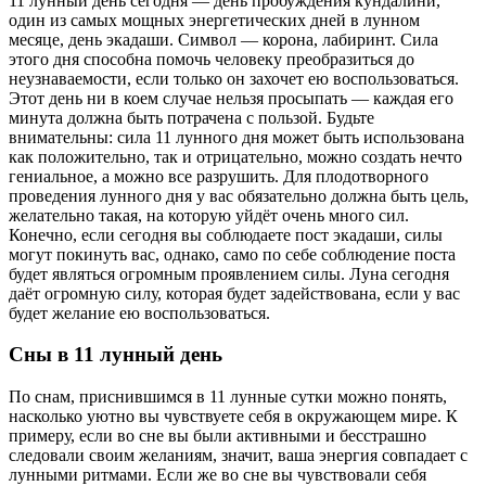
11 лунный день сегодня — день пробуждения кундалини,
один из самых мощных энергетических дней в лунном
месяце, день экадаши. Символ — корона, лабиринт. Сила
этого дня способна помочь человеку преобразиться до
неузнаваемости, если только он захочет ею воспользоваться.
Этот день ни в коем случае нельзя просыпать — каждая его
минута должна быть потрачена с пользой.
Будьте
внимательны: сила 11 лунного дня может быть использована
как положительно, так и отрицательно, можно создать нечто
гениальное, а можно все разрушить. Для плодотворного
проведения лунного дня у вас обязательно должна быть цель,
желательно такая, на которую уйдёт очень много сил.
Конечно, если сегодня вы соблюдаете пост экадаши, силы
могут покинуть вас, однако, само по себе соблюдение поста
будет являться огромным проявлением силы. Луна сегодня
даёт огромную силу, которая будет задействована, если у вас
будет желание ею воспользоваться.
Сны в 11 лунный день
По снам, приснившимся в 11 лунные сутки можно понять,
насколько уютно вы чувствуете себя в окружающем мире. К
примеру, если во сне вы были активными и бесстрашно
следовали своим желаниям, значит, ваша энергия совпадает с
лунными ритмами. Если же во сне вы чувствовали себя