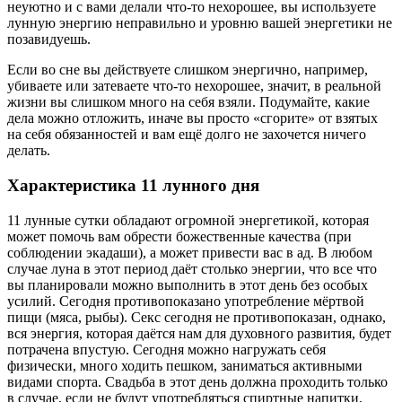
неуютно и с вами делали что-то нехорошее, вы используете
лунную энергию неправильно и уровню вашей энергетики не
позавидуешь.
Если во сне вы действуете слишком энергично, например,
убиваете или затеваете что-то нехорошее, значит, в реальной
жизни вы слишком много на себя взяли. Подумайте, какие
дела можно отложить, иначе вы просто «сгорите» от взятых
на себя обязанностей и вам ещё долго не захочется ничего
делать.
Характеристика 11 лунного дня
11 лунные сутки обладают огромной энергетикой, которая
может помочь вам обрести божественные качества (при
соблюдении экадаши), а может привести вас в ад. В любом
случае луна в этот период даёт столько энергии, что все что
вы планировали можно выполнить в этот день без особых
усилий. Сегодня противопоказано употребление мёртвой
пищи (мяса, рыбы). Секс сегодня не противопоказан, однако,
вся энергия, которая даётся нам для духовного развития, будет
потрачена впустую. Сегодня можно нагружать себя
физически, много ходить пешком, заниматься активными
видами спорта. Свадьба в этот день должна проходить только
в случае, если не будут употребляться спиртные напитки,