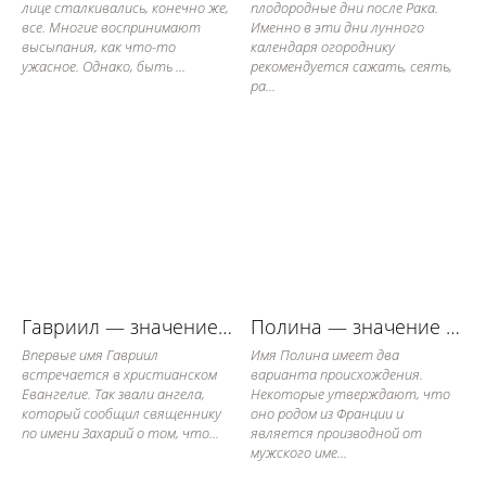
лице сталкивались, конечно же,
плодородные дни после Рака.
все. Многие воспринимают
Именно в эти дни лунного
высыпания, как что-то
календаря огороднику
ужасное. Однако, быть ...
рекомендуется сажать, сеять,
ра...
Гавриил — значение имени, его судьба и характер
Полина — значение имени, его судьба и характер
Впервые имя Гавриил
Имя Полина имеет два
встречается в христианском
варианта происхождения.
Евангелие. Так звали ангела,
Некоторые утверждают, что
который сообщил священнику
оно родом из Франции и
по имени Захарий о том, что...
является производной от
мужского име...