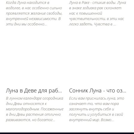
Когда Луна находится в
Луна в Раке - стихия воды. Луна
водолее, в нас особенно сильно
в знаке зодиака рак склоняет
проявляется желание свободы,
нас к повышенной
внутренней независимости. В
чувствительности, в эти нас
эти дни мы особенно...
легко задеть. Чувства в ...
Луна в Деве для работы в огороде
Сонник Луна - что означает если приснилась Луна?
В лунном календаре огородника
Если вам приснилась луна, это
дни Девы относятся к
означает то, что вам пора
малоплодородным. Посаженные
заглянуть внутрь себя и
в дни Девы растения отлично
получить и углубиться в свой
развиваются, но богатог...
внутренний мир. Возмо...