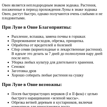
Овен является неплодородным знаком зодиака. Растения,
посаженные в период прохождения Луны в знаке зодиака
Овен, растут быстро, однако получаются очень слабыми и не
плодовитыми.
При Луне в Овне Благоприятны:
Рыхление, вспашка, замена почвы в горшках
Прореживание всходов, обрезка, прищипка.
Обработка от вредителей и болезней
Сбор семян (корнеплодные и лекарственные растения).
В идеале это делать за 7 дней до полнолуния пару дней
после него.
Уборка любых культур для длительного хранения.
Сенокос
Заготовка дров
Хорошо собирать любые растения на сушку
При Луне в Овне возможны:
Посев быстрорастущих вершков (I и II фаза) с целью
быстрого наращивания «зеленой массы».
Обрезка ветвей деревьев и кустарников, включая
комнатные для приостановки роста.