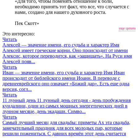
«Для того, чтобы поменять отношение к боли,
необходимо принять тот факт, что все, что случается с
нами, создано для нашего духовного роста.
Пек Скотт»
еще цитата
Это интересно:
Читать
Алексей — значение имени, его судьба и характер
Имя
Алексей имеет греческие корни. Оно происходит от имени
Алексис, которое переводится, как «защищать». На Руси имя
Алексей появ...
Читать
Иван — значение имени, его судьба и характер
Имя Иван
происходит от библейского имени Иоанн. В переводе с
древнееврейского оно означает «Божий дар». Есть еще одна
версия, согл...
Читать
11 лунный день
11 лунный день сегодня - день пробуждения
кундалини, один из самых мощных энергетических дней в
лунном месяце, день экадаши. Симво...
Читать
Самый лучший месяц для свадьбы: приметы
Ах эта свадьба,
замечательный праздник для всех молодых пар, которые
решили пожениться. С давних времён этот день считается