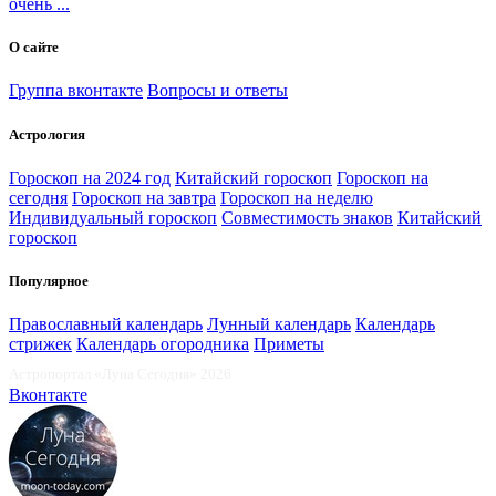
очень ...
О сайте
Группа вконтакте
Вопросы и ответы
Астрология
Гороскоп на 2024 год
Китайский гороскоп
Гороскоп на
сегодня
Гороскоп на завтра
Гороскоп на неделю
Индивидуальный гороскоп
Совместимость знаков
Китайский
гороскоп
Популярное
Православный календарь
Лунный календарь
Календарь
стрижек
Календарь огородника
Приметы
Астропортал «Луна Сегодня» 2026
Вконтакте