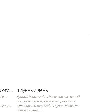
Луна в Деве для работы в огороде
4 лунный день
 Девы
Лунный день сегодня довольно пассивный.
Если вчера нам нужно было проявлять
отлично
активность, то сегодня лучше провести
день пассивно и ...