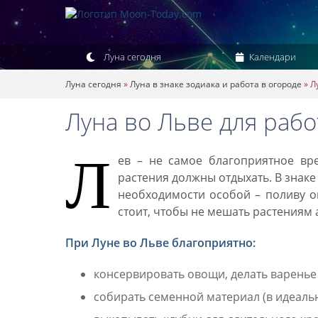
Луна сегодня
Календари
Луна сегодня
»
Луна в знаке зодиака и работа в огороде
»
Л
Луна во Льве для рабо
Л
ев – не самое благоприятное вре
растения должны отдыхать. В знак
необходимости особой – поливу о
стоит, чтобы не мешать растениям 
При Луне во Льве благоприятно:
консервировать овощи, делать варенье 
собирать семенной материал (в идеальн