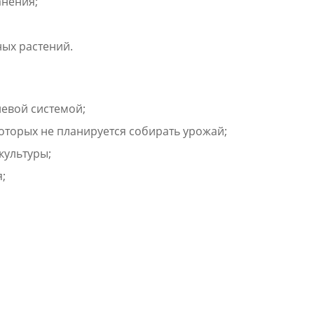
анения;
ных растений.
невой системой;
которых не планируется собирать урожай;
культуры;
;