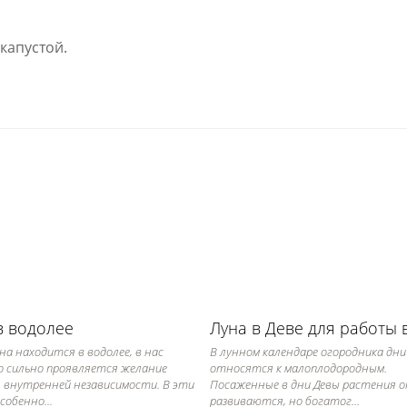
капустой.
в водолее
на находится в водолее, в нас
В лунном календаре огородника дни
о сильно проявляется желание
относятся к малоплодородным.
, внутренней независимости. В эти
Посаженные в дни Девы растения 
собенно...
развиваются, но богатог...