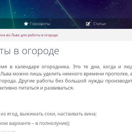
Гороскопы
Статьи
уна во Льве для работы в огороде
ты в огороде
мя в календаре огородника. Это те дни, когда и люд
е Льва можно лишь уделить немного времени прополке, 
города. Другие работы без большой нужды производит
активно питаться и развиваться.
из ягод, выжимать соки, настаивать вина;
ом варианте – в полнолуние);