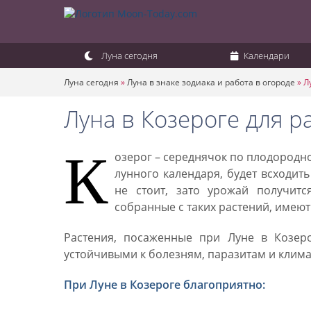
Луна сегодня
Календари
Луна сегодня
»
Луна в знаке зодиака и работа в огороде
»
Л
Луна в Козероге для р
К
озерог – середнячок по плодородно
лунного календаря, будет всходит
не стоит, зато урожай получит
собранные с таких растений, имеют
Растения, посаженные при Луне в Козеро
устойчивыми к болезням, паразитам и клим
При Луне в Козероге благоприятно: