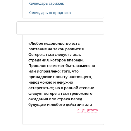
Календарь стрижек
Календарь огородника
Случайная цитата
«Любое недовольство есть
роптание на закон развития.
Остерегаться следует лишь
страдания, которое впереди.
Прошлое не может быть изменено
или исправлено; того, что
принадлежит опыту настоящего,
невозможно и ненужно
остерегаться; но в равной степени
следует остерегаться тревожного
ожидания или страха перед
будущим и любого действия или
импульса, которые могли бы стать
еще цитата
причиной страдания в настоящем
или будущем для нас самих или для
других.»