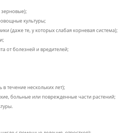
 зерновые);
 овощные культуры;
ики (даже те, у которых слабая корневая система);
и;
та от болезней и вредителей;
 в течение нескольких лет);
сухие, больные или поврежденные части растений;
туры.
числе с помощью деления, отростков);