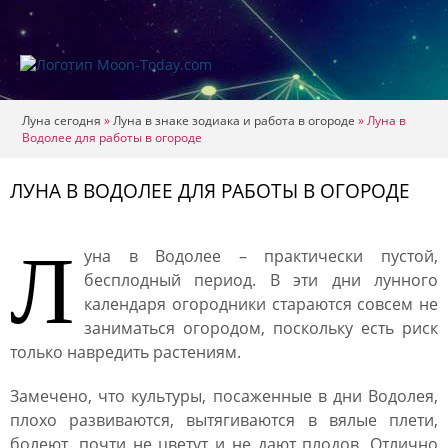
Луна сегодня
»
Луна в знаке зодиака и работа в огороде
»
Луна в
Водолее для работы в огороде
ЛУНА В ВОДОЛЕЕ ДЛЯ РАБОТЫ В ОГОРОДЕ
Л
уна в Водолее – практически пустой,
бесплодный период. В эти дни лунного
календаря огородники стараются совсем не
заниматься огородом, поскольку есть риск
только навредить растениям.
Замечено, что культуры, посаженные в дни Водолея,
плохо развиваются, вытягиваются в вялые плети,
болеют, почти не цветут и не дают плодов. Отлично