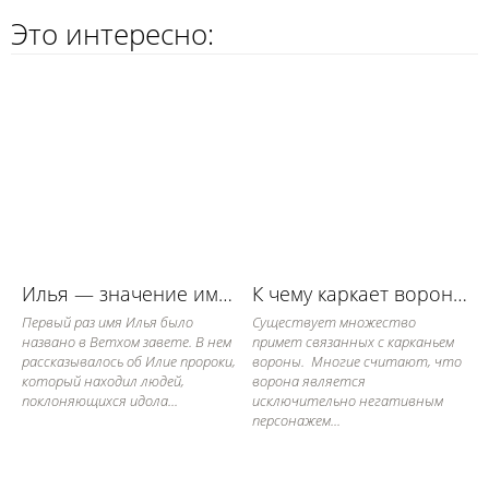
Это интересно:
Илья — значение имени, его судьба и характер
К чему каркает ворона: примета
Первый раз имя Илья было
Существует множество
названо в Ветхом завете. В нем
примет связанных с карканьем
рассказывалось об Илие пророки,
вороны. Многие считают, что
который находил людей,
ворона является
поклоняющихся идола...
исключительно негативным
персонажем...