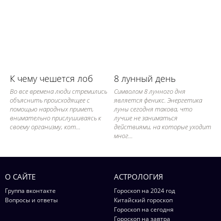
К чему чешется лоб
8 лунный день
Во все времена люди стремились
Символом 8 лунного дня
объяснить происходящее с
является феникс. Энергетика
помощью народных примет,
луны сегодня такова, что
внимательно прислушиваясь к
лучше не заниматься
своему организму, кот...
действиями, на которые уходит
мног...
О САЙТЕ
АСТРОЛОГИЯ
Группа вконтакте
Гороскоп на 2024 год
Вопросы и ответы
Китайский гороскоп
Гороскоп на сегодня
Гороскоп на завтра