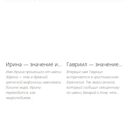
Ирина — значение имени, его судьба и характер
Гавриил — значение имени, его судьба и характер
Имя Ирина произошло от имени
Впервые имя Гавриил
Эйрена — так в древней
встречается в христианском
греческой мифологии именовали
Евангелие. Так звали ангела,
богиню мира. Ирина
который сообщил священнику
переводится, как
по имени Захарий о том, что...
«миролюбивая...