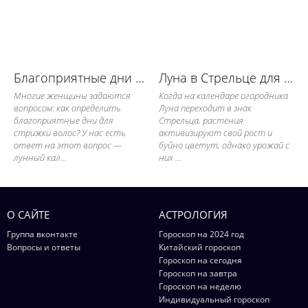
Благоприятные дни для стрижки волос
Луна в Стрельце для работы в огороде
Многие женщины задаются
Когда на календаре огородника
вопросом: как определить
Луна переходит в знак
благоприятные дни для
Стрельца, растения
стрижки волос? У нас есть
активизируют свой рост и
ответ на этот вопрос —
буйно цветут, однако урожай с
лунный кал...
них ...
О САЙТЕ
АСТРОЛОГИЯ
Группа вконтакте
Гороскоп на 2024 год
Вопросы и ответы
Китайский гороскоп
Гороскоп на сегодня
Гороскоп на завтра
Гороскоп на неделю
Индивидуальный гороскоп