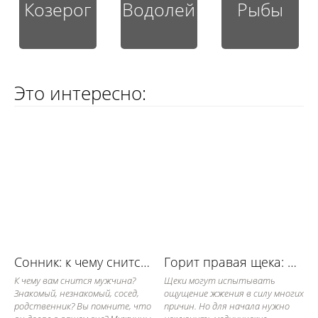
Козерог
Водолей
Рыбы
Это интересно:
Сонник: к чему снится мужчина во сне для женщины?
Горит правая щека: примета
К чему вам снится мужчина?
Щеки могут испытывать
Знакомый, незнакомый, сосед,
ощущение жжения в силу многих
родственник? Вы помните, что
причин. Но для начала нужно