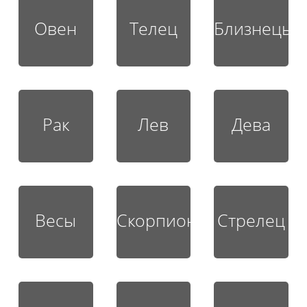
Овен
Телец
Близнецы
Рак
Лев
Дева
Весы
Скорпион
Стрелец