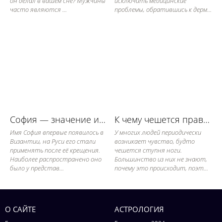
он делал в вашем сне? Мужчины
исключить медицинские
часто являются ...
проблемы, обратившись к дерм...
София — значение имени, его судьба и характер
К чему чешется правая ступня: приметы
Имя София впервые появилось в
У многих людей периодически
Византии, на Руси его стали
возникает чувство, будто
применять после её крещения.
чешется ступня ноги.
Наиболее распространено оно
Большинство из них не знают,
было у представ...
почему это происходит, поэт...
О САЙТЕ
АСТРОЛОГИЯ