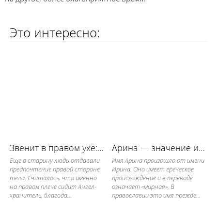
Это интересно:
Звенит в правом ухе: примета
Арина — значение имени, его судьба и характер
Еще в старину люди отдавали
Имя Арина произошло от имени
предпочтение правой стороне
Ирина. Оно имеет греческое
тела. Считалось, что именно
происхождение и в переводе
на правом плече сидит Ангел-
означает «мирная». В
хранитель, благода...
православии это имя прежде...