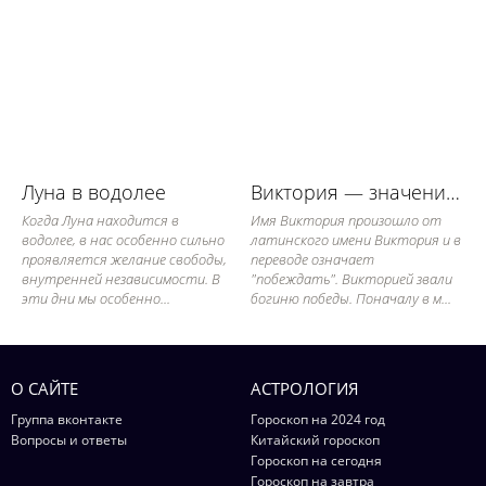
Луна в водолее
Виктория — значение имени, его судьба и характер
Когда Луна находится в
Имя Виктория произошло от
водолее, в нас особенно сильно
латинского имени Виктория и в
проявляется желание свободы,
переводе означает
внутренней независимости. В
"побеждать". Викторией звали
эти дни мы особенно...
богиню победы. Поначалу в м...
О САЙТЕ
АСТРОЛОГИЯ
Группа вконтакте
Гороскоп на 2024 год
Вопросы и ответы
Китайский гороскоп
Гороскоп на сегодня
Гороскоп на завтра