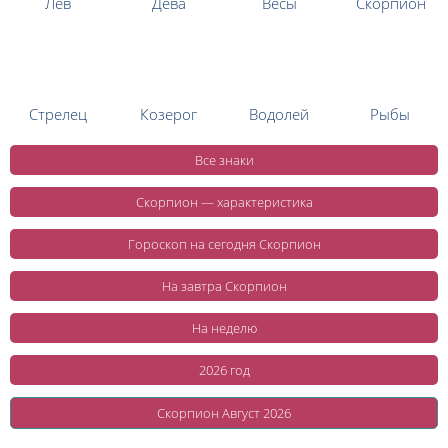
Лев
Дева
Весы
Скорпион
Стрелец
Козерог
Водолей
Рыбы
Все знаки
Скорпион — характеристика
Гороскоп на сегодня Скорпион
На завтра Скорпион
На неделю
2026 год
Скорпион Август 2026