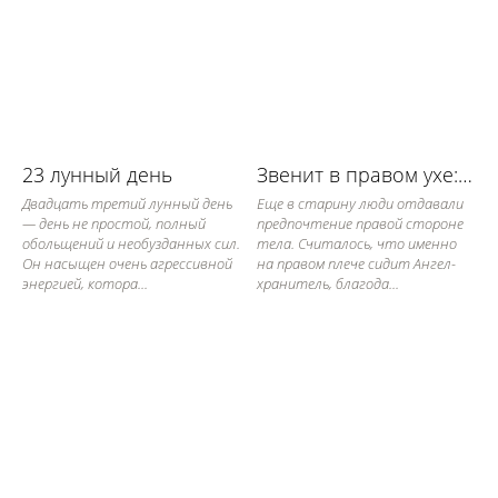
23 лунный день
Звенит в правом ухе: примета
Двадцать третий лунный день
Еще в старину люди отдавали
— день не простой, полный
предпочтение правой стороне
обольщений и необузданных сил.
тела. Считалось, что именно
Он насыщен очень агрессивной
на правом плече сидит Ангел-
энергией, котора...
хранитель, благода...