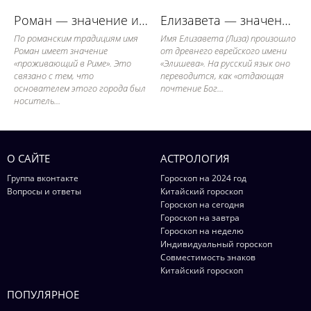
Роман — значение имени, его судьба и характер
Елизавета — значение имени, его судьба и характер
По романским традициям имя
Имя Елизавета (Лиза) произошло
Роман имеет значение
от древнего еврейского имени
«проживающий в Риме». Это
«Элишева». На русский язык оно
связано с тем, что
переводится, как «отдающая
основателем этого города был
почтение Бог...
носитель...
О САЙТЕ
АСТРОЛОГИЯ
Группа вконтакте
Гороскоп на 2024 год
Вопросы и ответы
Китайский гороскоп
Гороскоп на сегодня
Гороскоп на завтра
Гороскоп на неделю
Индивидуальный гороскоп
Совместимость знаков
Китайский гороскоп
ПОПУЛЯРНОЕ