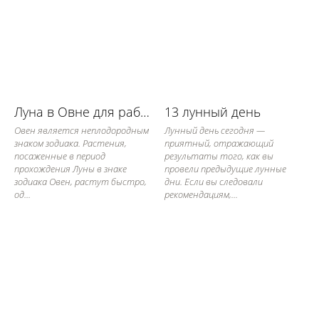
Луна в Овне для работы в огороде
13 лунный день
Овен является неплодородным
Лунный день сегодня —
знаком зодиака. Растения,
приятный, отражающий
посаженные в период
результаты того, как вы
прохождения Луны в знаке
провели предыдущие лунные
зодиака Овен, растут быстро,
дни. Если вы следовали
од...
рекомендациям,...