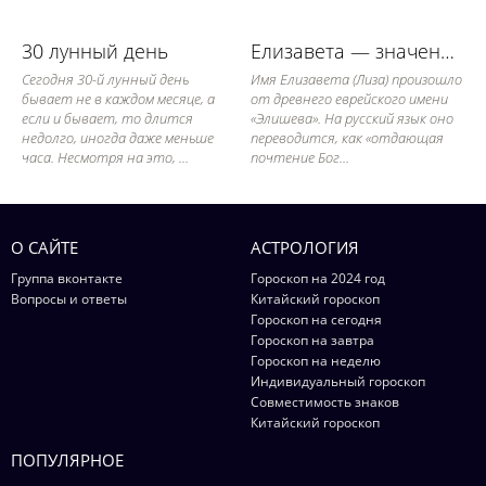
30 лунный день
Елизавета — значение имени, его судьба и характер
Сегодня 30-й лунный день
Имя Елизавета (Лиза) произошло
бывает не в каждом месяце, а
от древнего еврейского имени
если и бывает, то длится
«Элишева». На русский язык оно
недолго, иногда даже меньше
переводится, как «отдающая
часа. Несмотря на это, ...
почтение Бог...
О САЙТЕ
АСТРОЛОГИЯ
Группа вконтакте
Гороскоп на 2024 год
Вопросы и ответы
Китайский гороскоп
Гороскоп на сегодня
Гороскоп на завтра
Гороскоп на неделю
Индивидуальный гороскоп
Совместимость знаков
Китайский гороскоп
ПОПУЛЯРНОЕ